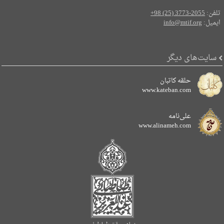
تلفن:
+98 (25) 3773-2055
ایمیل:
info@mtif.org
سایت‌های دیگر
حلقه کاتبان
www.kateban.com
علی‌نامه
www.alinameh.com