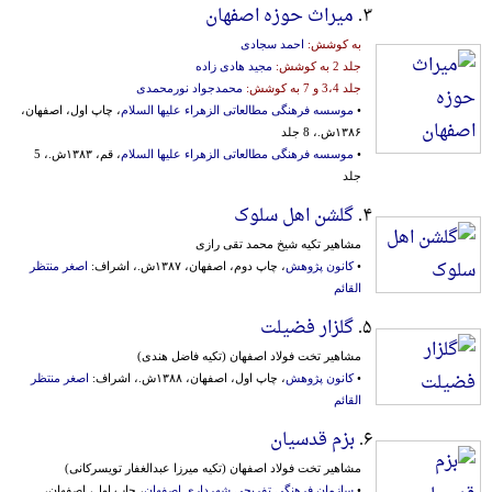
۳.
میراث حوزه اصفهان
به کوشش:
احمد سجادی
جلد 2 به کوشش:
مجید هادی زاده
جلد 3،4 و 7 به کوشش:
محمدجواد نورمحمدی
•
موسسه فرهنگی مطالعاتی الزهراء علیها السلام
، چاپ اول، اصفهان،
۱۳۸۶ش.، 8 جلد
•
موسسه فرهنگی مطالعاتی الزهراء علیها السلام
، قم، ۱۳۸۳ش.، 5
جلد
۴.
گلشن اهل سلوک
مشاهیر تکیه شیخ محمد تقی رازی
•
کانون پژوهش
، چاپ دوم، اصفهان، ۱۳۸۷ش.، اشراف:
اصغر منتظر
القائم
۵.
گلزار فضیلت
مشاهیر تخت فولاد اصفهان (تکیه فاضل هندی)
•
کانون پژوهش
، چاپ اول، اصفهان، ۱۳۸۸ش.، اشراف:
اصغر منتظر
القائم
۶.
بزم قدسیان
مشاهیر تخت فولاد اصفهان (تکیه میرزا عبدالغفار تویسرکانی)
•
سازمان فرهنگی‌ تفریحی شهرداری اصفهان
، چاپ اول، اصفهان،