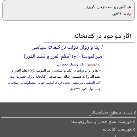
عبدالکریم بن محمدیحیی قزوینی
وفات:
۱۱۳۶ق.
آثار موجود در کتابخانه
۱.
بقا و زوال دولت در کلمات سیاسی
امیرالمومنان(ع) [نظم‌ الغرر و نضد الدرر]
به کوشش:
دکتر رسول جعفریان
• بقا و زوال دولت در کلمات سیاسی امیرالمومنان(ع) [نظم‌ الغرر و
نضد الدرر] به ضمیمه رساله آئینه شاهی،
کتابخانه بزرگ حضرت آیت
الله العظمی مرعشی نجفی (ره)، گنجینه جهانی مخطوطات اسلامی
،
چاپ اول، قم، ۱۳۷۱ش.
بنیاد محقق طباطبائی
فهرست نسخ خطی و میکروفیلم‌ها
فهرست کتابخانه
دربارۀ بنیاد