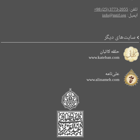
تلفن:
+98 (25) 3773-2055
ایمیل:
info@mtif.org
سایت‌های دیگر
حلقه کاتبان
www.kateban.com
علی‌نامه
www.alinameh.com