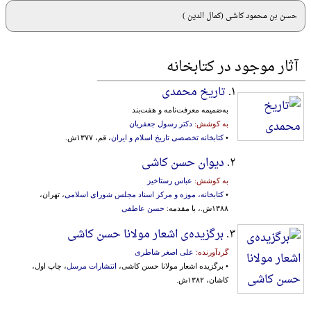
حسن بن محمود کاشی (کمال الدین )
آثار موجود در کتابخانه
۱.
تاریخ محمدی
به‌ضمیمه‌ معرفت‌نامه‌ و هفت‌بند
به کوشش:
دکتر رسول جعفریان
•
کتابخانه تخصصی تاریخ اسلام و ایران
، قم، ۱۳۷۷ش.
۲.
دیوان حسن کاشی
به کوشش:
عباس رستاخیز
•
کتابخانه، موزه و مرکز اسناد مجلس شورای اسلامی
، تهران،
۱۳۸۸ش.، با مقدمه:
حسن عاطفی
۳.
برگزیده‌ی اشعار مولانا حسن کاشی
گردآورنده:
علی اصغر شاطری
• برگزیده اشعار مولانا حسن کاشی،
انتشارات مرسل
، چاپ اول،
کاشان، ۱۳۸۲ش.