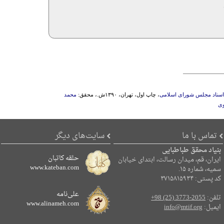
ز اسناد مجلس شورای اسلامی
، چاپ اول، تهران، ۱۳۹۰ش.، محقق:
محمد
وی
تماس با ما
سایت‌های دیگر
بنیاد محقق طباطبایی
حلقه کاتبان
ایران، قم، میدان رسالت، ابتدای خیابان
www.kateban.com
سمیه، شماره ۱۵.
کد پستی: ۳۷۱۵۸۱۵۹۳۴
علی‌نامه
تلفن:
+98 (25) 3773-2055
www.alinameh.com
ایمیل:
info@mtif.org