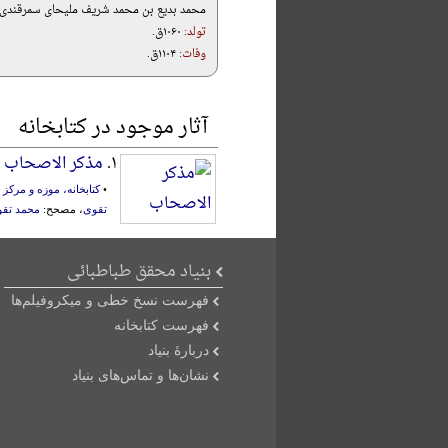
محمد بدیع بن محمد شریف ملیحای سمرقندی
تولد:
۱۰۶۰ق.
وفات:
۱۱۰۴ق.
آثار موجود در کتابخانه
۱.
مذکر الاصحاب
•
کتابخانه، موزه و مرک
تقوی
، مصحح:
محمد تق
بنیاد محقق طباطبائی
فهرست نسخ خطی و میکروفیلم‌ها
فهرست کتابخانه
دربارۀ بنیاد
نشان‌ها و تماس‌های بنیاد