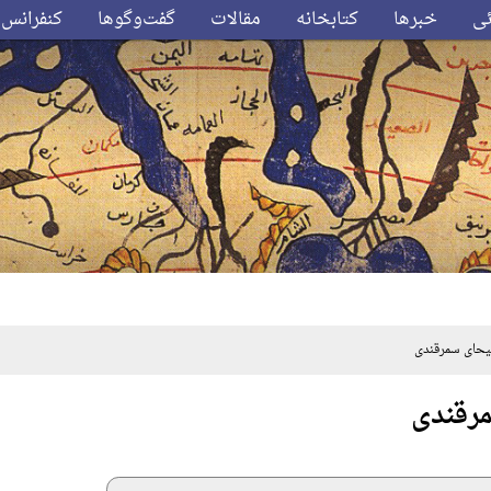
ئی
خبرها
کتابخانه
مقالات
گفت‌وگوها
کنفرانس‌
حای سمرقندی
مرقندی