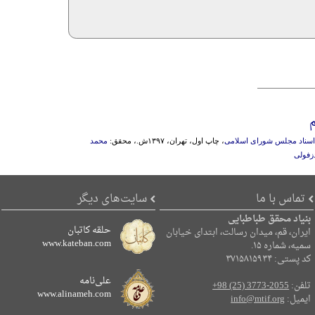
م
ز اسناد مجلس شورای اسلامی
، چاپ اول، تهران، ۱۳۹۷ش.، محقق:
محمد
زفولی
تماس با ما
سایت‌های دیگر
بنیاد محقق طباطبایی
حلقه کاتبان
ایران، قم، میدان رسالت، ابتدای خیابان
www.kateban.com
سمیه، شماره ۱۵.
کد پستی: ۳۷۱۵۸۱۵۹۳۴
علی‌نامه
تلفن:
+98 (25) 3773-2055
www.alinameh.com
ایمیل:
info@mtif.org