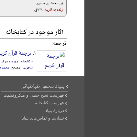
بن محمد بن حسین
زنده به تاریخ:
۷۲۸ق.
آثار موجود در کتابخانه
ترجمه:
۱.
ترجمۀ قرآن کری
•
کتابخانه، موزه و مرک
دزفولی
، مصحح:
محمد د
بنیاد محقق طباطبائی
فهرست نسخ خطی و میکروفیلم‌ها
فهرست کتابخانه
دربارۀ بنیاد
نشان‌ها و تماس‌های بنیاد