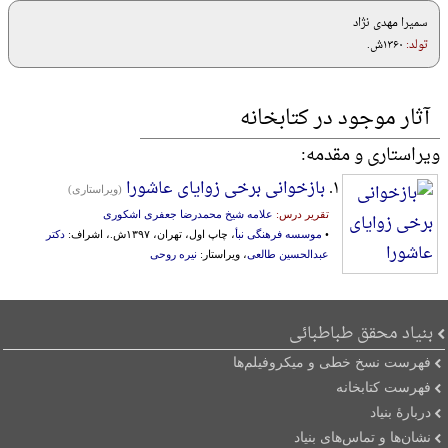
سمیرا مهدی‌ نژاد
تولد:
۱۳۶۰ش.
آثار موجود در کتابخانه
ویراستاری و مقدمه:
۱.
بازخوانی برخی زوایای عاشورا
(ویراستاری)
تقریر درس:
علامه شیخ محمدرضا جعفری اشکوری
•
موسسه فرهنگی نبأ
، چاپ اول، تهران، ۱۳۹۷ش.، اشراف:
دکتر
عبدالحسین طالعی
، ویراستار:
نیره روحی
بنیاد محقق طباطبائی
فهرست نسخ خطی و میکروفیلم‌ها
فهرست کتابخانه
دربارۀ بنیاد
نشان‌ها و تماس‌های بنیاد