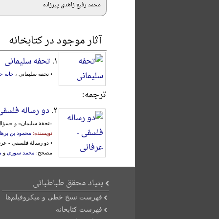
محمد رفیع زاهدی پیرزاده
آثار موجود در کتابخانه
۱.
تحفه سلیمانی
• تحفه سلیمانی ،
خانه 
ترجمه:
۲.
دو رساله فلسفی
«تحفۀ سلیمان» و «سؤال 
نویسنده:
محمود بن برها
• دو رسالۀ فلسفی - عر
مصحح:
محمد سوری
و
م
بنیاد محقق طباطبائی
فهرست نسخ خطی و میکروفیلم‌ها
فهرست کتابخانه