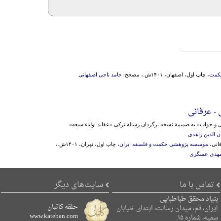
حکمت
، چاپ اول، اصفهان، ۱۴۰۱ش.، مصحح:
حامد ناجی اصفهانی
 - عرفانی
و جواب» به ضمیمۀ نسخه برگردان رسالۀ ترکی «عقاید اولیاء سبعه»
ن الدین زاهدی
فانی،
موسسه پژوهشی حکمت‌ و فلسفه‌ ایران‌
، چاپ اول، تهران، ۱۴۰۱ش.،
هدی عسگری
تماس با ما
سایت‌های دیگر
بنیاد محقق طباطبایی
حلقه کاتبان
ایران، قم، میدان رسالت، ابتدای خیابان
www.kateban.com
سمیه، شماره ۱۵.