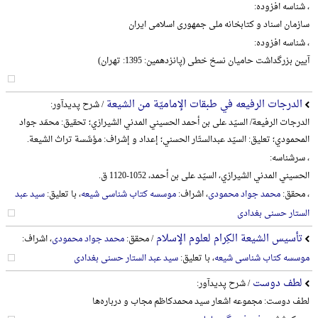
، شناسه افزوده:
سازمان اسناد و کتابخانه ملی جمهوری اسلامی ایران
، شناسه افزوده:
آیین بزرگداشت حامیان نسخ خطی (پانزدهمین: 1395: تهران)
الدرجات الرفیعه في طبقات الإمامیّة من الشیعة
/ شرح پدیدآور:
الدرجات الرفیعة/ السیّد علی بن أحمد الحسیني المدني الشیرازي؛ تحقیق: محمّد جواد
المحمودي؛ تعلیق: السیّد عبدالستّار الحسني؛ إعداد و إشراف: مؤسَّسة تراث الشیعة.
، سرشناسه:
الحسیني المدني الشیرازي، السیّد علی بن أحمد، 1052-1120 ق.
، محقق:
محمد جواد محمودی
، اشراف:
موسسه کتاب شناسی شیعه
، با تعلیق:
سید عبد
الستار حسنی بغدادی
تأسیس الشیعة الکِرام لعلوم الإسلام
/ محقق:
محمد جواد محمودی
، اشراف:
موسسه کتاب شناسی شیعه
، با تعلیق:
سید عبد الستار حسنی بغدادی
لطف دوست
/ شرح پدیدآور:
لطف دوست: مجموعه اشعار سید محمدکاظم مجاب و درباره‌ها