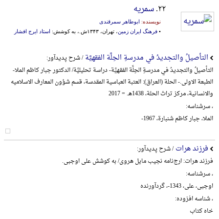
۲۲.
سمریه
نویسنده:
ابوطاهر سمرقندی
•
فرهنگ ایران زمین
، تهران، ۱۳۴۳ش.، به کوشش:
استاد ایرج افشار
التأصیلُ والتجدیدُ في مدرسةِ الحِلَّة الفقهیَّة
/ شرح پدیدآور:
التأصیلُ والتجدیدُ في مدرسةِ الحِلَّة الفقهیَّة- دراسة تحلیلیَّة/ الدکتور جبار کاظم الملا-
الطبعة الاولی.- الحلة (العراق): العتبة العباسیة المقدسة، قسم شؤون المعارف الاسلامیه
والانسانیة، مرکز تراث الحلة، 1438هـ. = 2017
، سرشناسه:
الملا، جبار کاظم شنبارة، 1967-
فرزند هرات
/ شرح پدیدآور:
فرزند هرات: ارج‌نامه نجیب مایل هروی/ به کوشش علی اوجبی.
، سرشناسه:
اوجبی، علی، 1343-، گردآورنده
، شناسه افزوده:
خاه کتاب