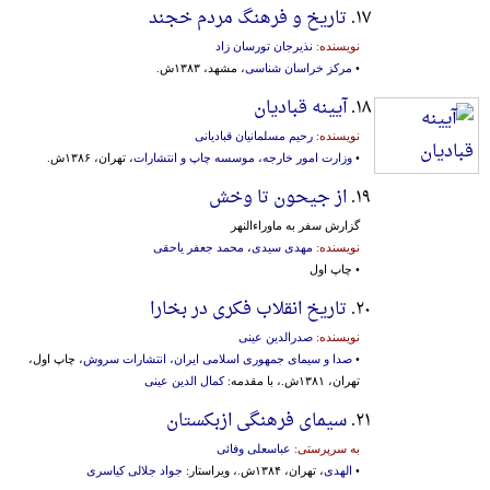
۱۷.
تاریخ و فرهنگ مردم خجند
نویسنده:
نذیرجان تورسان زاد
•
مرکز خراسان شناسی
، مشهد، ۱۳۸۳ش.
۱۸.
آیینه قبادیان
نویسنده:
رحیم مسلمانیان قبادیانی
•
وزارت امور خارجه، موسسه‌ چاپ‌ و انتشارات‌
، تهران، ۱۳۸۶ش.
۱۹.
از جیحون تا وخش
گزارش سفر به ماوراءالنهر
نویسنده:
مهدی سیدی
،
محمد جعفر یاحقی
• چاپ اول
۲۰.
تاریخ انقلاب فکری در بخارا
نویسنده:
صدرالدین عینی
•
صدا و سیمای جمهوری اسلامی ایران، انتشارات سروش
، چاپ اول،
تهران، ۱۳۸۱ش.، با مقدمه:
کمال الدین عینی
۲۱.
سیمای فرهنگی ازبکستان
به سرپرستی:
عباسعلی وفائی
•
الهدی
، تهران، ۱۳۸۴ش.، ویراستار:
جواد جلالی کیاسری