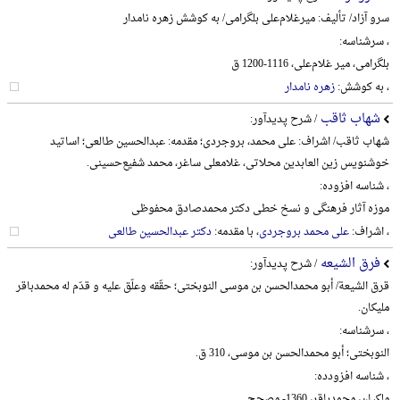
سرو آزاد/ تألیف: میرغلام‌علی بلگرامی/ به کوشش زهره نامدار
، سرشناسه:
بلگرامی، میر غلام‌علی، 1116-1200 ق
، به کوشش:
زهره نامدار
شهاب ثاقب
/ شرح پدیدآور:
شهاب ثاقب/ اشراف: علی محمد، بروجردی؛ مقدمه: عبدالحسین طالعی؛ اساتید
خوشنویس زین العابدین محلاتی، غلامعلی ساغر، محمد شفیع‌حسینی.
، شناسه افزوده:
موزه آثار فرهنگی و نسخ خطی دکتر محمدصادق محفوظی
، اشراف:
علی محمد بروجردی
، با مقدمه:
دکتر عبدالحسین طالعی
فرق الشیعه
/ شرح پدیدآور:
قرق الشیعة/ أبو محمدالحسن بن موسی النوبختی؛ حقّقه وعلّق علیه و قدّم له محمدباقر
ملیکان.
، سرشناسه:
النوبختی؛ أبو محمدالحسن بن موسی، 310 ق.
، شناسه افزودده:
ملکیان، محمدباقر، 1360- مصحح