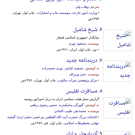
مترجم:
وهاب ولی
•
وزارت امور خارجه، موسسه‌ چاپ‌ و انتشارات‌
، چاپ اول، تهران،
۱۳۷۳ش.
۶.
شیخ شامیل
بنیانگذار جمهوری اسلامی قفقاز
نویسنده:
مسعود نوری
•
نور
، چاپ اول، ایران، ۱۳۶۱ش.
۷.
دربندنامه جدید
به کوشش:
جمشید کیانفر
،
نوری محمدزاده
نویسنده:
حیدر وزیراف
•
مرکز پژوهشی میراث مکتوب
، چاپ اول، تهران، ۱۳۸۶ش.
۸.
مسافرت تفلیس
گزارش سفر هیئت سیاسی ایران به دربار امپراتور روسیه
به کوشش:
گئورگی سانیکیدزه
،
حسین رضوی برقعی
نویسنده:
محمدتقی طبیب کاشانی
•
کتابخانه بزرگ حضرت آیت الله العظمی مرعشی نجفی (ره)، گنجینه
جهانی مخطوطات اسلامی
، چاپ اول، قم، ۱۳۸۹ش.
۹.
آذربایجان و اران