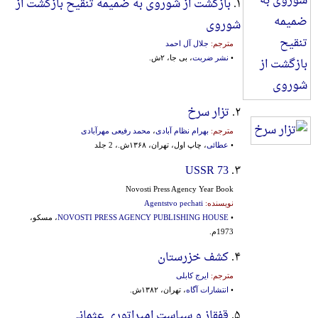
۱.
بازگشت از شوروی به ضمیمه تنقیح بازگشت از
شوروی
مترجم:
جلال آل احمد
•
نشر ضربت
، بی جا، ۲ش.
۲.
تزار سرخ
مترجم:
بهرام نظام آبادی
،
محمد رفیعی مهرآبادی
•
عطائی
، چاپ اول، تهران، ۱۳۶۸ش.، 2 جلد
USSR 73
۳.
Novosti Press Agency Year Book
نویسنده:
Agentstvo pechati
•
NOVOSTI PRESS AGENCY PUBLISHING HOUSE
، مسکو،
1973م.
۴.
کشف خزرستان
مترجم:
ایرج کابلی
•
انتشارات آگاه
، تهران، ۱۳۸۲ش.
۵.
قفقاز و سیاست امپراتوری عثمانی