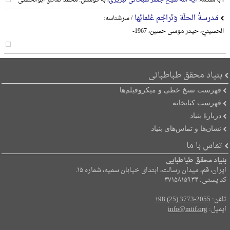
مَدرسةُ الحلّة وَتَراجُم عُلمائِها
/ سرشناسه:
الحسینيّ، حیدر موسی حسین، 1967-
بنیاد محقق طباطبائی
فهرست نسخ خطی و میکروفیلم‌ها
فهرست کتابخانه
دربارۀ بنیاد
نشان‌ها و تماس‌های بنیاد
تماس با ما
بنیاد محقق طباطبایی
ایران، قم، میدان رسالت، ابتدای خیابان سمیه، شماره ۱۵.
کد پستی: ۳۷۱۵۸۱۵۹۳۴
تلفن:
+98 (25) 3773-2055
ایمیل:
info@mtif.org