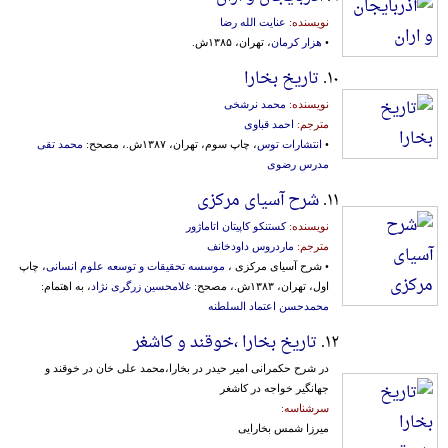
نویسنده:
عنایت الله رضا
•
هزار کرمان
، تهران، ۱۳۸۵ش.
۱۰.
تاریخ بخارا
نویسنده:
محمد نرشخی
مترجم:
احمد قباوی
•
انتشارات توس
، چاپ سوم، تهران، ۱۳۸۷ش.، مصحح:
محمد تقی
مدرس رضوی
۱۱.
شرح آسیای مرکزی
نویسنده:
کستنکو کاپیتان اتاماژور
مترجم:
ماردروس داودخانف
• شرح آسیای مرکزی ،
موسسه تحقیقات و توسعه علوم انسانی
، چاپ
اول، تهران، ۱۳۸۳ش.، مصحح:
غلامحسین زرگری نژاد
، به اهتمام:
محمدحسن اعتماد السلطنه
۱۲.
تاریخ بخارا ،خوقند و کاشغر
در شرح حکمرانی امیر حیدر در بخارا،محمد علی خان در خوقند و
جهانگیر خواجه در کاشغر
سرشناسه:
میرزا شمس بخارایی