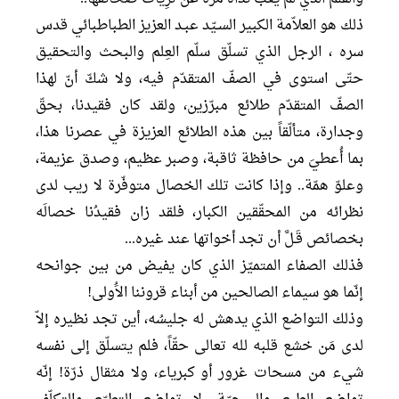
ذلك هو العلاّمة الكبير السـيّد عبـد العزيز الطباطبائي قدس
سره ، الرجل الذي تسلّق سلّم العِلم والبحث والتحقيق
حتّى استوى في الصفّ المتقدّم فيه، ولا شكّ أنّ لهذا
الصفّ المتقدّم طلائع مبرّزين، ولقد كان فقيدنا، بحقّ
وجدارة، متألّقاً بين هذه الطلائع العزيزة في عصرنا هذا،
بما أُعطيَ من حافظة ثاقبة، وصبر عظيم، وصدق عزيمة،
وعلوّ همّة.. وإذا كانت تلك الخصال متوفّرة لا ريب لدى
نظرائه من المحقّقين الكبار، فلقد زان فقيدُنا خصالَه
بخصائص قَـلَّ أن تجد أخواتها عند غيره...
فذلك الصفاء المتميّز الذي كان يفيض من بين جوانحه
إنّما هو سيماء الصالحين من أبناء قروننا الاَُولى!
وذلك التواضع الذي يدهش له جليسُه، أين تجد نظيره إلاّ
لدى مَن خشع قلبه لله تعالى حقّاً، فلم يتسلّق إلى نفسه
شيء من مسحات غرور أو كبرياء، ولا مثقال ذرّة! إنّه