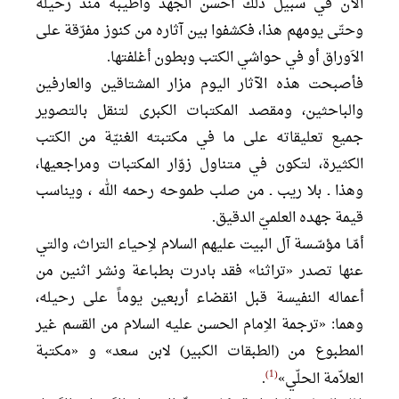
الآن في سبيل ذلك أحسن الجهد وأطيبه منذ رحيله
وحتّى يومهم هذا، فكشفوا بين آثاره من كنوز مفرّقة على
الاَوراق أو في حواشي الكتب وبطون أغلفتها.
فأصبحت هذه الآثار اليوم مزار المشتاقين والعارفين
والباحثين، ومقصد المكتبات الكبرى لتنقل بالتصوير
جميع تعليقاته على ما في مكتبته الغنيّة من الكتب
الكثيرة، لتكون في متناول زوّار المكتبات ومراجعيها،
وهذا ـ بلا ريب ـ من صلب طموحه رحمه الله ، ويناسب
قيمة جهده العلميّ الدقيق.
أمّـا مؤسّـسة آل البيت عليهم السلام لاِحياء التراث، والتي
عنها تصدر «تراثنا» فقد بادرت بطباعة ونشر اثنين من
أعماله النفيسة قبل انقضاء أربعين يوماً على رحيله،
وهما: «ترجمة الاِمام الحسـن عليه السلام من القسم غير
المطبوع من (الطبقات الكبير) لابن سعد» و «مكتبة
1
العلاّمة الحلّي»
.