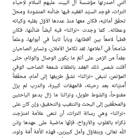
التي أصدرتها مؤسّـسة آل البيت عليهم السلام لاِحياء
التراث، فوجد السـيّد الفقيد فيها ضالّته المنشودة ومحلّ
تحقّق أمانيّه، فكان معها منذ عددها الاَوّل بقلبه وكيانه
وعطائه.. كما وجدت «تراثنا» فيه أيضاً ضالّتها، فكان
قطباً لامعاً بين أقطابها، وباباً ثابتاً في أبوابها، وعلماً
شامخاً في أعلامها. لقد تكامل الاَملان، وتساير الصاحبان
عِقداً من الزمن على أتمّ ما يكون الوصال والوئام، حتّى
أفلت شمس ذلك العِقـد بانطفاء شـمعة الصاحب الوفيّ
المؤتمن، لتبقى «تراثنا» تشـقّ طريقها إلى أمام، محقّقةً
أُمنيّاته بعد رحيله، فالمهمّات كبيرة، والدرب لم يزل
مفتوحاً، والشوط طويل، وتراثنا ما زال يدعو الباحثين
والمحقّقين إلى البحث والتنقيب والتحقيق، وإن كان على
«تراثنا» وهي رسالة التراث، أن تنعى علاّمة امتزجت
ذِكراه بالقلوب والاَرواح، فإنّها ماضية على عهدها بإذن
الله تعالى، وبتفاؤل وأمل كبيرين، فهذه الاَُمّة أُمّة ولود،