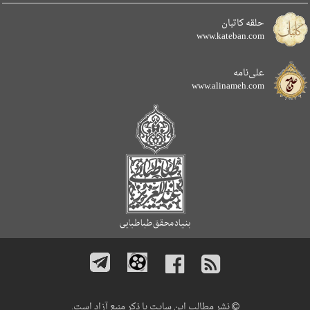
حلقه کاتبان
www.kateban.com
علی‌نامه
www.alinameh.com
نشر مطالب این سایت با ذکر منبع آزاد است.