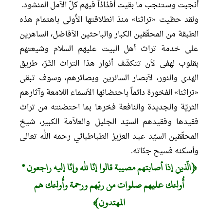
أنجبت وسـتنجب ما بقيت أفذاذاً فيهم كلّ الاَمل المنشود.
ولقد حظيت «تراثنا» منذ انطلاقتها الاَُولى باهتمام هذه
الطبقة من المحقّقين الكبار والباحثين الاَفاضل، الساهرين
على خدمة تراث أهل البيت عليهم السلام وشيعتهم
بقلوب لهفى لاَن تتكشّف أنوار هذا التراث الثَـرّ، طريق
الهدى والنور، لاَبصار السائرين وبصائرهم، وسوف تبقى
«تراثنا» الفخورة دائماً باحتضانها الاَسماء اللامعة وآثارهم
الثريّة والجديدة والنافعة فخرها بما احتضنته من تراث
فقيدها وفقيدهم السيّد الجليل والعلاّمة الكبير، شيخ
المحقّقين السيّد عبـد العزيز الطباطبائي رحمه الله تعالى
وأسكنه فسيح جنّاته.
﴿الّذين إذا أصابتهم مصيبة قالوا إنّا لله وإنّا إليه راجعون *
أُولئك عليهم صلوات من ربّهم ورحمة وأُولئك هم
المهتدون﴾