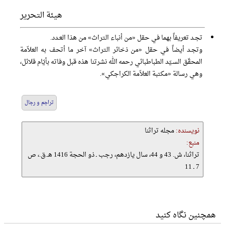
هیئة التحریر
تجـد تعريفاً بهما في حقل «من أنباء التراث» من هذا العـدد.
وتجـد أيضاً في حقل «من ذخائر التراث» آخر ما أتحف به العلاّمة
المحقّق السـيّد الطباطبائي رحمه الله نشرتنا هذه قبل وفاته بأيّام قلائل،
وهي رسالة «مكتبة العلاّمة الكراجكي».
تراجم و رجال
نویسنده:
مجله تراثنا
منبع:
تراثنا، ش. 43 و 44، سال یازدهم، رجب ـ ذو الحجة 1416 هـ.ق.، ص
7 ـ 11
همچنین نگاه کنید