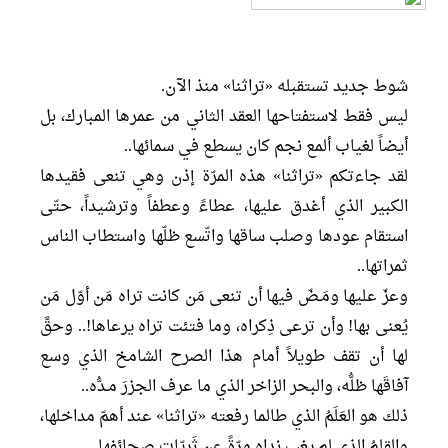
شوط جديد تستقبله «تراثنا» منذ الآن.
ليس فقط لاستفتاحها العقد الثاني من عمرها المبارك، بل
أيضاً لغياب ألمع نجم كان يسطع في سمائها..
لقد جاءتكم «تراثنا» هذه المرّة إذن وهي تنعى فقيدها
الكبير الذي أغدق عليها، عطاءً وعطفاً وترشيداً، حتّى
استقام عودها وصلب ساقها واتّسع ظلّها واستطاب الناس
ثمراتها..
وعزّ عليها ومَـضّ فيها أن تنعى مَن كانت تراه مَن أوّل مَن
يُعنى بها! وأن ترعى ذِكراه، وما فتئت تراه يرعاها!.. وحقَّ
لها أن تقف طويلاً أمام هذا الصرح الشامخ الذي وسع
آفاقَها ظلُّه، والبحر الزاخر الذي ما عرف الجزرَ مـدُّه..
ذلك هو العَلَمُ الذي طالما رفعته «تراثنا» عند أهمّ مداخلها،
والقلمُ الذي لم يغب نداه مرّةً عن ثَرِيّات صحائفها..