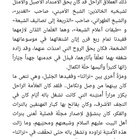
ذلك العملاق الراحل قد كان بحقّ الامتداد الاَصيل والاَمثل
لشيخيه الخالدَين: الشيخ الاَميني، صاحب «الغدير»،
والشيخ الطهراني، صاحب «الذريعة إلى تصانيف الشيعة»
و «طبقات أعلام الشيعة»، وهما العَلَمان اللذان لازمهما
فقيدنا تمام ربع قرن إبّان اشتغالهما في موسوعاتهما
الضخمة، فكان بحقّ الروح التي امتدّت عنهما، وقد زاده
شغفه بهما تعلّقاً بآثارهما، فبذل في خدمتها جهداً جبّاراً
زانها كثيراً وألبسها حلّة الكمال.
ومرّةً أُخرى بين «تراثنا» وفقيدها الجليل، وهي تنعى ما
كان بينهما من وصل وتكامل.. فلقد كان العلاّمة الراحل
يكرّر مراراً أُمنيّـته التي كانت تشـغل باله أيّام كان في
النجف الاَشـرف، وكان يفاتح بها كبـار المهتمّين بالتراث
والفكر، كان يتشـوّق لاِصدار مجلّة فصلية تُعنى بتراث
أهل البيت عليهم السلام وشيعتهم ومحبّيهم، وما زالت
هذه الاَُمنيّة تراوده وتشغل باله حتّى تحقّقت في «تراثنا»