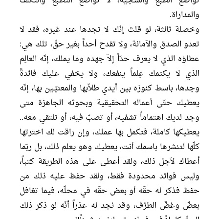
تواضع الطبع والسـجيّة، لا تواضع التطبّع والتكلّف
والمداراة.
وخصلة ثالثة، لو قلتَ إنّك لا تجدها عند غيره، فقد لا
تعدو الصدق والاَمانة، ولا تقدح أحداً بغير حقّ، تلك هي:
عطاؤه الذي لا يعرف حدّاً إلاّ جهده وما يملك، إنّه العالِم
الذي لا يكتمك عِلماً ينفعك، ولا يخفي عليك فائدةً
وجدها، باسط كنوزه بين أيدي طلاّبها والمعنيّـين بها، إنّه
يعطيك حتّى أعماله التحقيقية وبحوثه الجاهزة متى
وجد لديك اهتماماً تشفيه، أو تصبّ فيه، أو تلتقي معه..
يعطيكها كاملة، فتكمل بها عملك، وإن راقت لك اخترتها
كلّها لتنشرها باسمك أنت، يعطيك وهو يعلم ذلك، بل ربّما
أعطاك لاَجل ذلك، ولقد أعطى على هذه الطريقة كتباً،
وليس فوائد محدودة فقط، ولقد حفظ عليه ذلك من
حفظ فذكر له حقّه أو بعض حقّه في محلّه، فيما تغافل
بعضٌ وغضَّ الطرْف، وقد نجد له عذراً أنّه لو ذكر ذلك