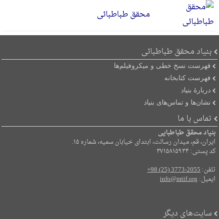
محقق طباطبائی
بنیاد محقق طباطبائی
فهرست نسخ خطی و میکروفیلم‌ها
فهرست کتابخانه
دربارۀ بنیاد
نشان‌ها و تماس‌های بنیاد
تماس با ما
بنیاد محقق طباطبایی
ایران، قم، میدان رسالت، ابتدای خیابان سمیه، شماره ۱۵.
کد پستی: ۳۷۱۵۸۱۵۹۳۴
تلفن:
+98 (25) 3773-2055
ایمیل:
info@mtif.org
سایت‌های دیگر