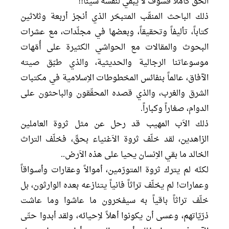
الحقّ كاملاً فسوف لا يبقي لنفسه شيئاً!!
ذلك الباحث المنقّب المتبحّر الذي أنجز أربعة وثلاثين
كتاباً، تأليفاً وتحقيقاً، وبعضها في مجلّدات، مع عشرات
البحوث والمقالات مع الحواشي الكثيرة على أُمّهات
موسوعاتنا الرجالية والحديثية، والذي طبّق صيته
الآفاق، عالماً بنفائس المخطوطات الاِسلامية في مكتبات
الشرق والغرب، والذي قصده المحقّقون والباحثون على
الدوام، صغاراً وكباراً.
ذلك الاَب المهيب قد رحل عن مثل ثروة العاملين
الزاهدين، لقد خلّف ثروة الاَغنياء بحقّ، فخلّف التراث
الخالد ما بقي الاِنسان يحيا على هذه الاَرض..
لكنّه لم يترك ثروة المتورّمين، أموالاً وعقارات وأسـواقاً
وعمارات! لم يخلّف تراثاً فانياً يتنازعه بعده الوارثون، بل
خلّف تراثاً باقياً به سيفخرون ما عاشوا وما عاشت
ذرّيّاتهم، وعسى أن يكونوا أهلاً لاِحيائه، ولقد أبدوا حتّى