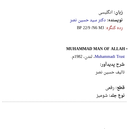
زبان:
انگلیسی
نویسنده:
دکتر سید حسین نصر
رده کنگره:
‎B‎P‎ ‎2‎2‎/‎9‎ ‎/‎N‎6‎ ‎M‎3
MUHAMMAD MAN OF ALLAH
•
Muhammadi Trust
، لندن، 1982م.
شرح پدیدآور:
تالیف حسین نصر
قطع:
رقعى
نوع جلد:
شومیز