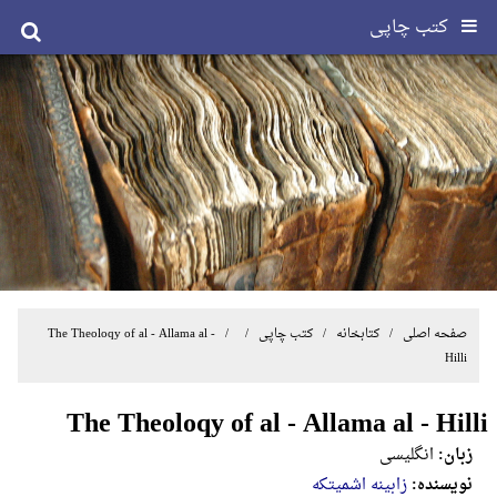
کتب چاپی
صفحه اصلی
/ کتابخانه /
کتب چاپی
/ / The Theoloqy of al - Allama al -
Hilli
The Theoloqy of al - Allama al - Hilli
زبان:
انگلیسی
نویسنده:
زابینه اشمیتکه