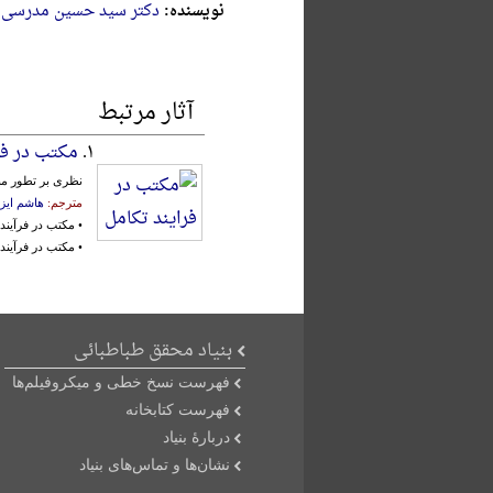
نویسنده:
دکتر سید حسین مدرسی 
آثار مرتبط
۱.
مکتب در فر
نظری‌ بر تطور مبا
مترجم:
هاشم ایزد
• مکتب در فرآیند
• مکتب در فرآیند
بنیاد محقق طباطبائی
فهرست نسخ خطی و میکروفیلم‌ها
فهرست کتابخانه
دربارۀ بنیاد
نشان‌ها و تماس‌های بنیاد