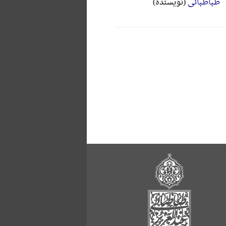
طباطبائی
(نویسنده)