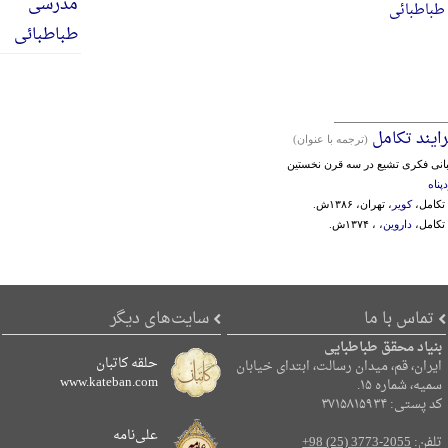
طباطبائی
ایند تکامل
(ترجمه با عنوان)
نی‌ فکری‌ تشیع‌ در سه‌ قرن‌ نخستین‌
پناه
 تکامل،
کویر
، تهران، ۱۳۸۶ش.
 تکامل،
داروین
، ، ۱۳۷۴ش.
تماس با ما
سایت‌های دیگر
بنیاد محقق طباطبایی
حلقه کاتبان
ایران، قم، میدان رسالت، ابتدای خیابان
www.kateban.com
سمیه، شماره ۱۵.
کد پستی: ۳۷۱۵۸۱۵۹۳۴
علی‌نامه
تلفن:
+98 (25) 3773-2055