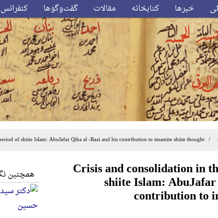
ئی
خبرها
کتابخانه
مقالات
گفت‌وگوها
کنفرانس‌
/ / Crisis and consolidation in the formative period of shiite Islam: AbuJafar Qiba al -Razi and his
Crisis and consolidation in t
همچنین نگا
shiite Islam: AbuJafar
contribution to 