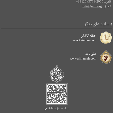
تلفن:
+98 (25) 3773-2055
ایمیل:
info@mtif.org
سایت‌های دیگر
حلقه کاتبان
www.kateban.com
علی‌نامه
www.alinameh.com