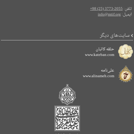
تلفن:
+98 (25) 3773-2055
ایمیل:
info@mtif.org
سایت‌های دیگر
حلقه کاتبان
www.kateban.com
علی‌نامه
www.alinameh.com