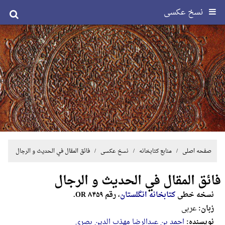
نسخ عکسی
صفحه اصلی
/ منابع کتابخانه /
نسخ عکسی
/ فائق المقال في الحدیث و الرجال
فائق المقال في الحدیث و الرجال
نسخه خطی
کتابخانه انگلستان
، رقم OR ۸۴۵۹.
زبان:
عربی
نویسنده:
احمد بن عبدالرضا مهذب الدین بصری