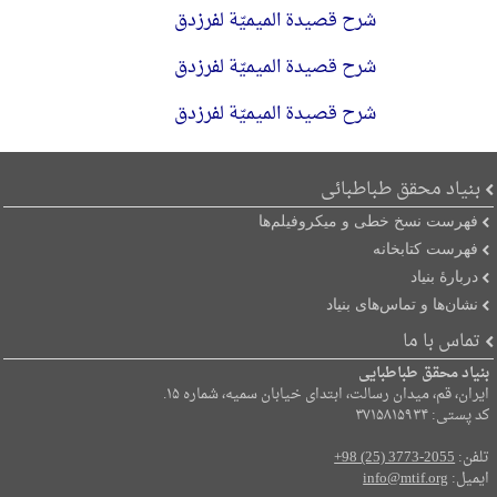
شرح قصیدة المیمیّة لفرزدق
شرح قصیدة المیمیّة لفرزدق
شرح قصیدة المیمیّة لفرزدق
بنیاد محقق طباطبائی
فهرست نسخ خطی و میکروفیلم‌ها
فهرست کتابخانه
دربارۀ بنیاد
نشان‌ها و تماس‌های بنیاد
تماس با ما
بنیاد محقق طباطبایی
ایران، قم، میدان رسالت، ابتدای خیابان سمیه، شماره ۱۵.
کد پستی: ۳۷۱۵۸۱۵۹۳۴
تلفن:
+98 (25) 3773-2055
ایمیل:
info@mtif.org