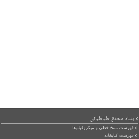
بنیاد محقق طباطبائی
فهرست نسخ خطی و میکروفیلم‌ها
فهرست کتابخانه