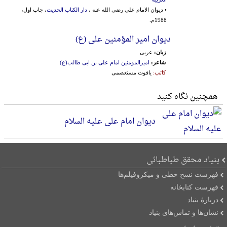
• دیوان الامام علی رضی الله عنه ،
دار الکتاب الحدیث
، چاپ اول،
1988م.
دیوان امیر المؤمنین علی (ع)
زبان:
عربی
شاعر:
امیرالمومنین امام علی بن ابی طالب(ع)
کاتب:
یاقوت مستعصمی
همچنین نگاه کنید
دیوان امام علی علیه السلام
بنیاد محقق طباطبائی
فهرست نسخ خطی و میکروفیلم‌ها
فهرست کتابخانه
دربارۀ بنیاد
نشان‌ها و تماس‌های بنیاد