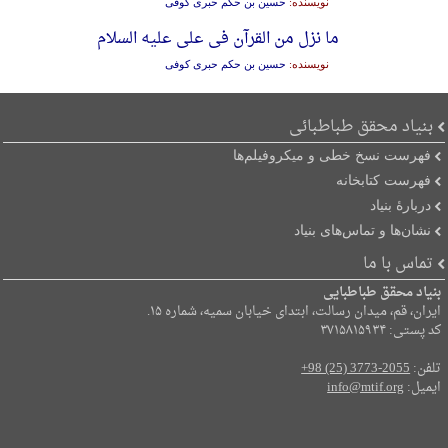
نویسنده:
حسین بن حکم حبری کوفی
ما نزل من القرآن فی علی علیه السلام
نویسنده:
حسین بن حکم حبری کوفی
بنیاد محقق طباطبائی
فهرست نسخ خطی و میکروفیلم‌ها
فهرست کتابخانه
دربارۀ بنیاد
نشان‌ها و تماس‌های بنیاد
تماس با ما
بنیاد محقق طباطبایی
ایران، قم، میدان رسالت، ابتدای خیابان سمیه، شماره ۱۵.
کد پستی: ۳۷۱۵۸۱۵۹۳۴
تلفن:
+98 (25) 3773-2055
ایمیل:
info@mtif.org