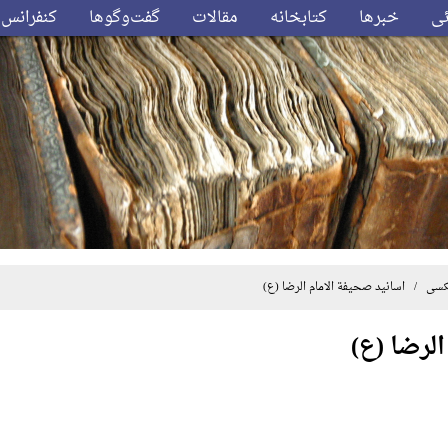
ئی
خبرها
کتابخانه
مقالات
گفت‌وگوها
کنفرانس‌
کسی
/ اسانید صحیفة الامام الرضا (ع)
لرضا (ع)