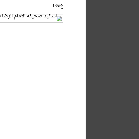
ع/135