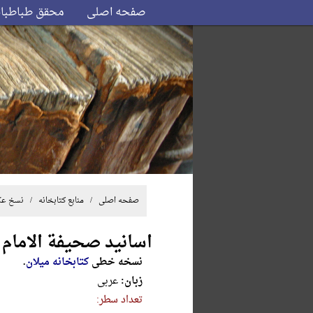
صفحه اصلی
محقق طباطبا
صفحه اصلی
/ منابع کتابخانه /
نسخ ع
اسانید صحیفة الامام ا
نسخه خطی
کتابخانه میلان
.
زبان:
عربی
تعداد سطر: