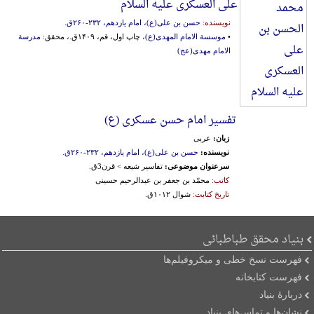
علی العسکری علیه السلام
نویسنده:
حسن بن علی(ع)، امام یازدهم، ۲۳۲-‎۲۶۰ق.
•
موسسة الامام المهدی(ع)
، چاپ اول، قم، ۱۴۰۹ق.، محقق:
مدرسة
الامام مهدی(عج)
تفسیر امام حسن عسکری (ع)
زبان:
عربی
نویسنده:
حسن بن علی(ع)، امام یازدهم، ۲۳۲-‎۲۶۰ق.
سرعنوان موضوعی:
تفاسیر شیعه > قرن3ق.
کاتب:
محمّد بن جعفر بن عبدالرحیم حسینی
تاریخ کتابت:
شوال ۱۰۱۲ق.
بنیاد محقق طباطبائی
فهرست نسخ خطی و میکروفیلم‌ها
فهرست کتابخانه
دربارۀ بنیاد
نشان‌ها و تماس‌های بنیاد