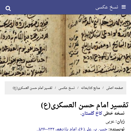
نسخ عکسی
صفحه اصلی
/ منابع کتابخانه /
نسخ عکسی
/ تفسیر امام حسن العسکری(ع)
تفسیر امام حسن العسکری(ع)
نسخه خطی
کاخ گلستان
.
زبان:
عربی
نویسنده:
حسن بن علی(ع)، امام یازدهم، ۲۳۲-‎۲۶۰ق.