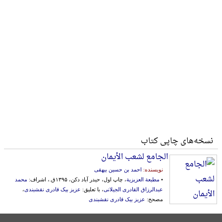
نسخه‌های چاپی کتاب
الجامع لشعب الأیمان
نویسنده:
احمد بن حسین بیهقی
•
مطبعة العزیزیة
، چاپ اول، حیدر آباد دکن، ۱۳۹۵ق.، اشراف:
محمد
عبدالرزاق القادری الجیلانی
، با تعلیق:
عزیز بیک قادری نقشبندی
،
مصحح:
عزیز بیک قادری نقشبندی