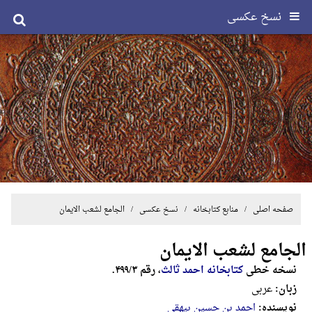
نسخ عکسی
صفحه اصلی
/ منابع کتابخانه /
نسخ عکسی
/ الجامع لشعب الایمان
الجامع لشعب الایمان
نسخه خطی
کتابخانه احمد ثالث
، رقم ۴۹۹/۳.
زبان:
عربی
نویسنده:
احمد بن حسین بیهقی