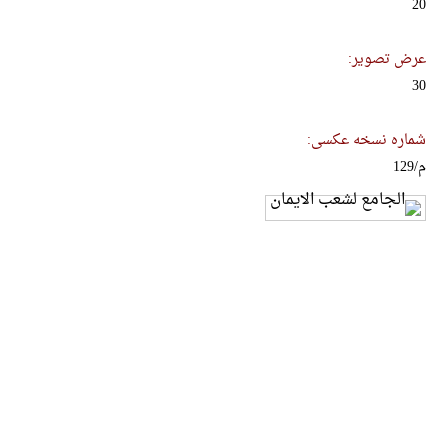
20
عرض تصویر:
30
شماره نسخه عکسی:
م/129