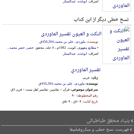
اشراف:
ابوغذه، عبدالستار.
نسخ خطی دیگر از این کتاب
النکت و العیون تفسیر الماوردی
نویسنده:
ماوردی، علی بن محمد،364ـ450ق.
•
مطابع مقهوی
، کویت، 1982م.، 4 جلد، محقق:
خضر، خضر محمد.
،
اشراف:
ابوغذه، عبدالستار.
تفسیر الماوردي
زبان:
عربی
نویسنده:
ماوردی، علی بن محمد،364ـ450ق.
سرعنوان موضوعی:
قرآن > تفاسیر، تفاسیر اهل سنت > قرن 5ق.
رقم المخطوطة
: ۹۰
تاریخ کتابت:
۶۰۴ق.، ۵۰۴ق.
بنیاد محقق طباطبائی
فهرست نسخ خطی و میکروفیلم‌ها