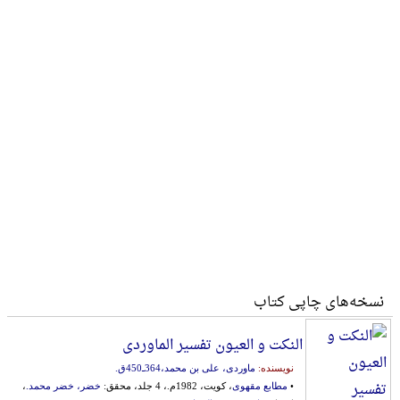
نسخه‌های چاپی کتاب
النکت و العیون تفسیر الماوردی
نویسنده:
ماوردی، علی بن محمد،364ـ450ق.
•
مطابع مقهوی
، کویت، 1982م.، 4 جلد، محقق:
خضر، خضر محمد.
،