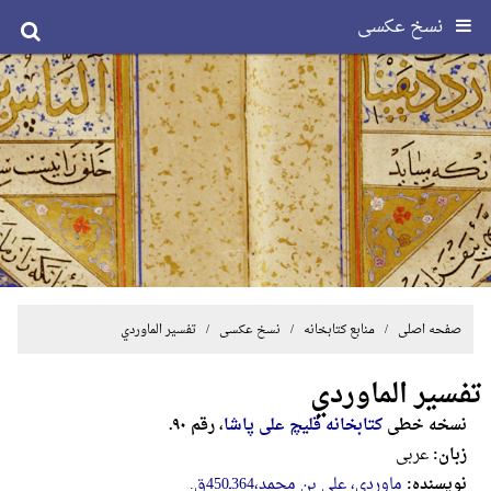
نسخ عکسی
صفحه اصلی
/ منابع کتابخانه /
نسخ عکسی
/ تفسیر الماوردي
تفسیر الماوردي
نسخه خطی
کتابخانه قلیچ علی پاشا
، رقم ۹۰.
زبان:
عربی
نویسنده:
ماوردی، علی بن محمد،364ـ450ق.