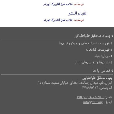
نویسنده:
علامه شیخ آقابزرگ تهرانی
نقباء البشر
نویسنده:
علامه شیخ آقابزرگ تهرانی
بنیاد محقق طباطبائی
فهرست نسخ خطی و میکروفیلم‌ها
فهرست کتابخانه
دربارۀ بنیاد
نشان‌ها و تماس‌های بنیاد
تماس با ما
بنیاد محقق طباطبایی
ایران، قم، میدان رسالت، ابتدای خیابان سمیه، شماره ۱۵.
کد پستی: ۳۷۱۵۸۱۵۹۳۴
تلفن:
+98 (25) 3773-2055
ایمیل:
info@mtif.org