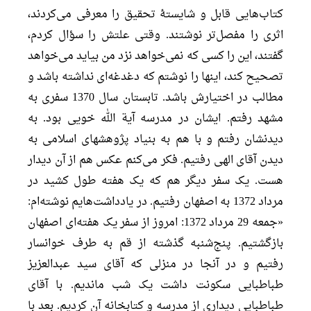
کتاب‌هایی قابل و شایستۀ تحقیق را معرفی می‌کردند،
اثری را مفصل‌تر نوشتند. وقتی علتش را سؤال کردم،
گفتند، این را کسی که نمی‌خواهد نزد من بیاید می‌خواهد
تصحیح کند، اینها را نوشتم که دغدغه‌ای نداشته باشد و
مطالب در اختیارش باشد. تابستان سال 1370 سفری به
مشهد رفتم. ایشان در مدرسه آیة الله خویی بود. به
دیدنشان رفتم و با هم به بنیاد پژوهشهای اسلامی به
دیدن آقای الهی رفتیم. فکر می‌کنم عکس هم از آن دیدار
هست. یک سفر دیگر هم که یک هفته طول کشید در
مرداد 1372 به اصفهان رفتیم. در یادداشت‌هایم نوشته‌ام:
«جمعه 29 مرداد 1372: امروز از سفر یک هفته‌ای اصفهان
بازگشتیم. پنج‌شنبه گذشته از قم به طرف خوانسار
رفتیم و در آنجا در منزلی که آقای سید عبدالعزیز
طباطبایی سکونت داشت یک شب ماندیم. با آقای
طباطبایی دیداری از مدرسه و کتابخانه آن کردیم. بعد با