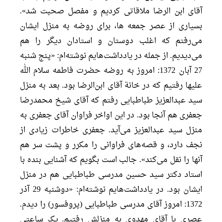
آقای ابن الرضا ملاقاتی کردیم و مفصل صحبت شد».
بسیاری از عصر جمعه ها، برای روضه به منزل ایشان
می‌رفتم که اغلب دوستان و استادان دیگر را هم
می‌دیدیم. از جمله در یادداشت‌هایم نوشته‌ام: «پنج شنبه
27 آبان 1372: امروز به روضه حضرت فاطمه سلام الله
علیها رفتیم که در خانة آقای ابن‌الرضا بود. بعد به منزل
سید عبدالعزیز طباطبایی رفتم که آقای شیخ محمدرضا
جعفری هم آنجا بود. در این اواخر فراوان آقای جعفری به
منزل سید عبدالعزیز می‌آید. جعفری خاطرات زیادی از
نجف دارد، و قصه‌های فراوانی را مکرر و پشت سر هم
آنها را نقل می‌کند». جالب است بگویم که آشنایی بنده با
استاد دکتر سید حسین مدرسی طباطبایی هم در منزل
ایشان بود. در یادداشت‌هایم نوشته‌ام: «دوشنبه 29 آذر
1372: امروز آقای مدرسی طباطبایی (پروفسور) را دیدم.
عصری با آقای مهدوی به منزلش رفتیم. یک ساعتی