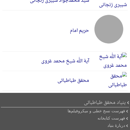
سید محمدجواد شبیری زنجانی
حریم امام
آیة الله شیخ محمد غروی
محقق طباطبائی
بنیاد محقق طباطبائی
فهرست نسخ خطی و میکروفیلم‌ها
فهرست کتابخانه
دربارۀ بنیاد