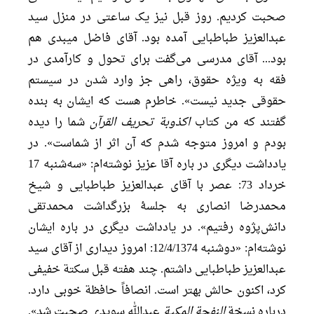
صحبت کردیم. روز قبل نیز یک ساعتی در منزل سید
عبدالعزیز طباطبایی آمده بود. آقای فاضل میبدی هم
بود... آقای مدرسی می‌گفت برای تحول و کارآمدی در
فقه به ویژه حقوق، راهی جز وارد شدن در سیستم
حقوقی جدید نیست». خاطرم هست که ایشان به بنده
گفتند که من کتاب
اکذوبة تحریف القرآن
شما را دیده
بودم و امروز متوجه شدم که آن اثر از شماست». در
یادداشت دیگری در باره آقا عزیز نوشته‌ام: «سه‌شنبه 17
خرداد 73: عصر با آقای عبدالعزیز طباطبایی و شیخ
محمدرضا انصاری به جلسۀ بزرگداشت محمدتقی
دانش‌پژوه رفتیم». در یادداشت دیگری در باره ایشان
نوشته‌ام: «دوشنبه 12/4/1374: امروز دیداری از آقای سید
عبدالعزیز طباطبایی داشتم. چند هفته قبل سکتة خفیفی
کرد، اکنون حالش بهتر است. انصافاً حافظة خوبی دارد.
درباره نسخة
النفحة المکیة
عبدالله سویدی صحبت شد».