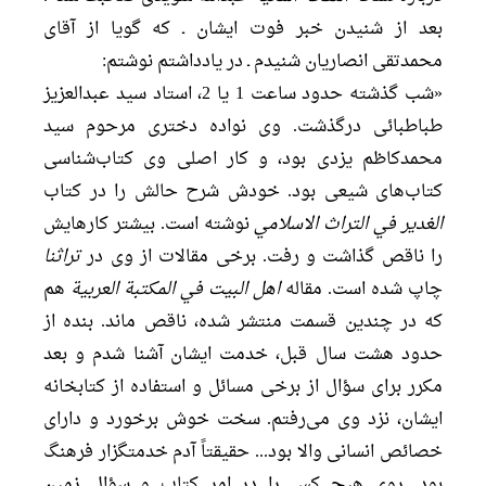
بعد از شنیدن خبر فوت ایشان ـ که گویا از آقای
محمدتقی انصاریان شنیدم ـ در یادداشتم نوشتم:
«شب گذشته حدود ساعت 1 یا 2، استاد سید عبدالعزیز
طباطبائی درگذشت. وی نواده دختری مرحوم سید
محمدکاظم یزدی بود، و کار اصلی وی کتاب‌شناسی
کتاب‌های شیعی بود. خودش شرح حالش را در کتاب
الغدیر في التراث الاسلامي
نوشته است. بیشتر کارهایش
را ناقص گذاشت و رفت. برخی مقالات از وی در
تراثنا
چاپ شده است. مقاله
اهل البیت في المکتبة العربیة
هم
که در چندین قسمت منتشر شده، ناقص ماند. بنده از
حدود هشت سال قبل، خدمت ایشان آشنا شدم و بعد
مکرر برای سؤال از برخی مسائل و استفاده از کتابخانه
ایشان، نزد وی می‌رفتم. سخت خوش برخورد و دارای
خصائص انسانی والا بود... حقیقتاً آدم خدمتگزار فرهنگ
بود. روی هیچ کس را در امر کتاب و سؤال زمین