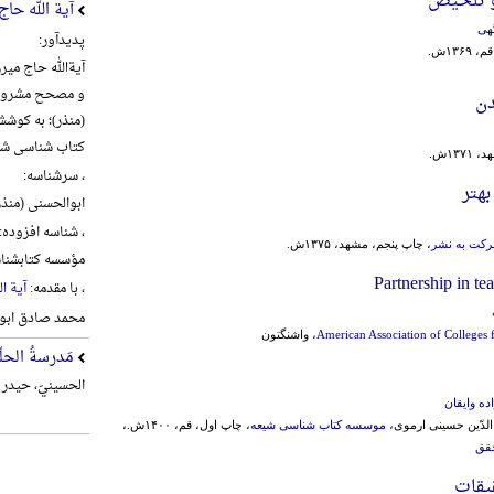
 تلخیص
آیة الله حا
هی
پدیدآور:
م، ۱۳۶۹ش.
و مصحح مشروطه 
دن
(منذر)؛ به کوش
کتاب شناسی شی
۱۳ش.
، سرشناسه:
بهتر
ابوالحسنی (منذر)، علی 
، شناسه افزوده:
کت به نشر
، چاپ پنجم، مشهد، ۱۳۷۵ش.
مؤسسه کتابشناس
Partnership in te
، با مقدمه:
آیة ا
محمد صادق ابو
American Association of Colleges 
، واشنگتون
مَدرسةُ الحلّة
الحسینيّ، حیدر م
ه وایقان
ل الدّین حسینی ارموی،
موسسه کتاب شناسی شیعه
، چاپ اول، قم، ۱۴۰۰ش.،
حقق
یقات