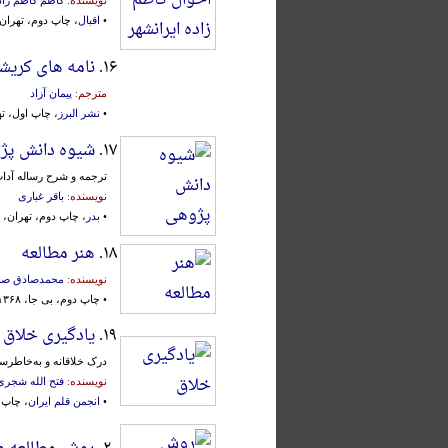
•
اقبال
، چاپ دوم، تهران، ۱۳۶۳
۱۶.
نامه های کریش
مترجم:
پیمان آزاد
•
نشر البرز
، چاپ اول، تهران،
۱۷.
شیوه دانش پژ
ترجمه و شرح رساله آداب
نویسنده:
باقر غباری
•
بدر
، چاپ دوم، تهران، ۱۳۶۴ش.
۱۸.
هنر مطالعه
نویسنده:
محمدصادق صا
• چاپ دوم، بی جا، ۱۳۶۸ش.
۱۹.
یادگیری خلاق
درک‌ خلاقانه‌ و به‌خاطرس
نویسنده:
فتح الله شجری
•
انجمن قلم ایران
، چاپ او