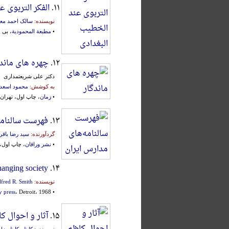
۱۱.
الفکر التربوی 
نویسنده:
سالک احمد مع
•
مطبعة المحمودیة
، بی جا، 
۱۲.
چهره های ماند
دکتر علی شریعتمداری
به کوشش:
محمود اسعد
•
زمان
، چاپ اول، تهران، ۱۳۸۳ش
۱۳.
فهرست سالنامه
گردآورنده:
سید رضا باقر
•
نشر وراقان
، چاپ اول، تهر
hanging society
۱۴.
نویسنده:
lfred R. Smith
•
، Detroit، 1968م.
y press
۱۵.
آثار و احوال کا
نویسنده:
کاظم کاظم زاد