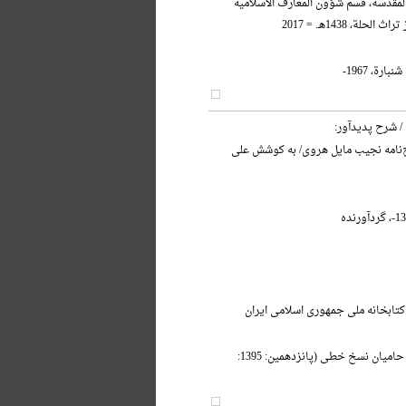
 المقدسة، قسم شؤون المعارف الاسلامیه
حلة، 1438هـ. = 2017
ارة، 1967-
/ شرح پدیدآور:
ج‌نامه نجیب مایل هروی/ به کوشش علی
کتابخانه ملی جمهوری اسلامی ایران
آیین بزرگداشت حامیان نسخ خطی (پانزدهمین: 1395: