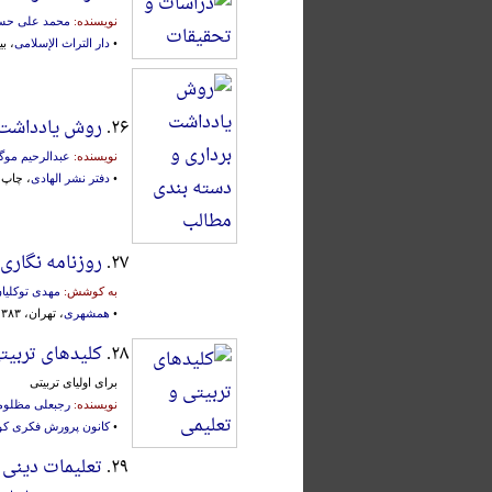
نویسنده:
محمد علی حس
•
دار التراث الإسلامی
، بیروت، 
۲۶.
روش یادداشت 
نویسنده:
عبدالرحیم موگ
•
دفتر نشر الهادی
، چاپ اول
۲۷.
روزنامه نگاری
به کوشش:
مهدی توکلیا
•
همشهری
، تهران، ۱۳۸۳ش.
۲۸.
کلیدهای تربیت
برای اولیای تربیتی
نویسنده:
رجبعلی مظلو
•
کانون پرورش فکری کود
۲۹.
تعلیمات دینی [