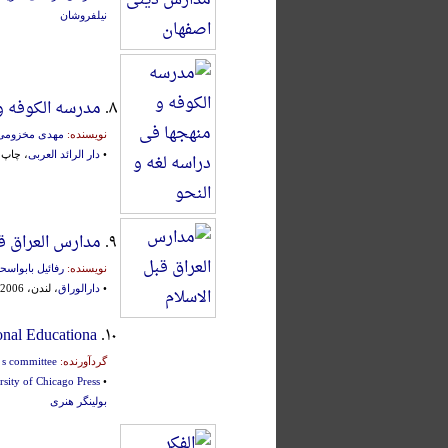
نیلفروشان
۸.
مدرسه الکوفه و
نویسنده:
مهدی مخزومی
•
دار الرائد العربی
، چاپ سو
۹.
مدارس العراق قب
نویسنده:
رفائیل بابواسح
•
دارالوراق
، لندن، 2006م.
onal Educationa
۱۰.
گردآورنده:
y s committee
rsity of Chicago Press
•
بولینگر هنری