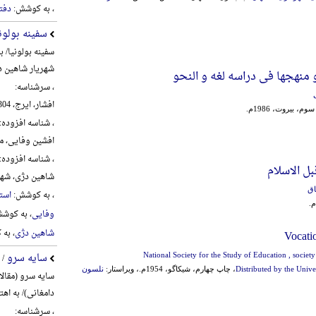
، به کوشش:
دفت
سفینه بولون
سفینه بولونیا/ 
شهریار شاهین د
 منهجها فی دراسه لغه و النحو
، سرشناسه:
افشار، ایرج، 1304-1389
م، بیروت، 1986م.
، شناسه افزوده:
افشین وفایی، محمد،
، شناسه افزوده:
ل الاسلام
شاهین دژی، شهریار،
اق
، به کوشش:
استا
وفایی
، به کوش
شاهین دژی
، به
Vocati
سایه سرو
National Society for the Study of Education , societ
/ 
Distributed by the Unive
، چاپ چهارم، شیکاگو، 1954م.، ویراستار:
نلسون
سایه سرو (مقال
دامغانی)/ به اه
، سرشناسه: