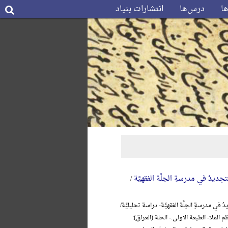
ها
درس‌ها
انتشارات بنیاد
جدیدُ في مدرسةِ الحِلَّة الفقهیَّة
/
 في مدرسةِ الحِلَّة الفقهیَّة- دراسة تحلیلیَّة/
 الملا- الطبعة الاولی.- الحلة (العراق):