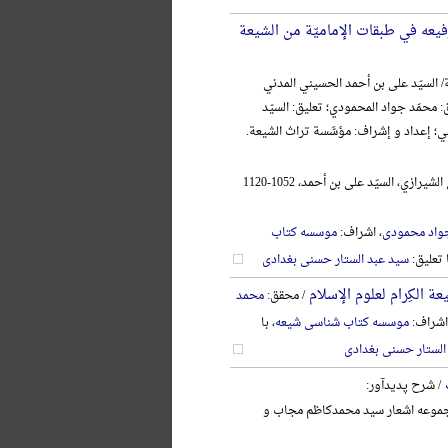
فیعه في طبقات الإمامیّة من الشیعة
/ السیّد علی بن أحمد الحسیني المدني
: محمّد جواد المحمودي؛ تعلیق: السیّد
ني؛ إعداد و إشراف: مؤسَّسة تراث الشیعة.
الحسیني المدني الشیرازي، السیّد علی بن أحمد، 1052-1120
واد محمودی
، اشراف:
موسسه کتاب
ا تعلیق:
سید عبد الستار حسنی بغدادی
ة الکِرام لعلوم الإسلام
/ محقق:
محمد
اشراف:
موسسه کتاب شناسی شیعه
، با
الستار حسنی بغدادی
/ شرح پدیدآور:
وعه اشعار سید محمدکاظم مجاب و