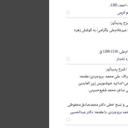
د، 1305-
م کرمی
رح پدیدآور:
: میرغلام‌علی بلگرامی/ به کوشش زهره
111-1200 ق
 نامدار
/ شرح پدیدآور:
اف: علی محمد، بروجردی؛ مقدمه:
ی؛ اساتید خوشنویس زین العابدین
ی ساغر، محمد شفیع‌حسینی.
نگی و نسخ خطی دکتر محمدصادق محفوظی
مد بروجردی
، با مقدمه:
دکتر عبدالحسین