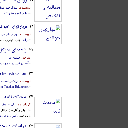
۲۰.
روش مطالعه و
نویسنده:
عبدالرحیم موگ
•
نمایشگاه و نشر کتاب
، ق
۲۱.
مهارتهای خوان
نویسنده:
بهرام طوسی
•
ترانه
، چاپ چهارم، مشهد، ۷۱
۲۲.
راهنمای تمرکز 
مترجم:
حسین نیر
•
آستان قدس رضوی، شر
acher education
۲۳.
نویسنده:
براکس اسمیت
for Teacher Education
•
۲۴.
محدّث نامه
گردآورنده:
علی صادق زاد
• احوال و آثار سیّد جلا
با مقدمه:
دکتر مهدی م
۲۵.
دراسات و تحق