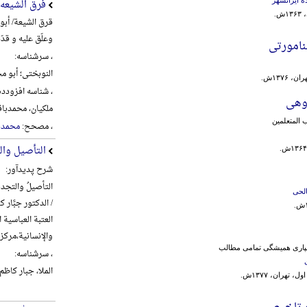
فرق الشیعه
ش.
قرق الشیعة/ أبو
وعلّق علیه و قدّ
نامورتی
، سرشناسه:
النوبختی؛ أبو محم
 ۱۳۷۶ش.
، شناسه افزودده
وهی
ملکیان، محمدباقر، 1360- 
 المتعلمین
، مصحح:
محمدبا
التأصیل وال
شرح پدیدآور:
التأصیلُ والتجدیدُ
لحی
/ الدکتور جبَّار کا
العتبة العباسیة
والإنسانیة،‌مرکز تراث الح
پاری‌ همیشگی‌ تمامی‌ مطالب‌
، سرشناسه:
الملا، جبار کاظم شنب
ل، تهران، ۱۳۷۷ش.