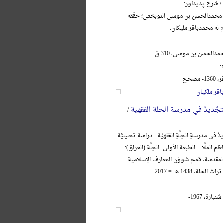
/ شرح پدیدآور:
 محمدالحسن بن موسی النوبختی؛ حقّقه
م له محمدباقر ملیکان.
دالحسن بن موسی، 310 ق.
:
مصحح
قر ملکیان
تجَّدیدُ في مدرسة الحلة الفقهیة
/
 فی مدرسةِ الحِلَّةِ الفقهیِّة - دراسة تحلیلیَّة
ظم الملَّا. - الطبعة الأولی- الحِلَّة (العراق):
 المقدسة، قسم شوؤن المعارف الإسلامیة
لة، 1438 هـ. = 2017.
ارة، 1967-