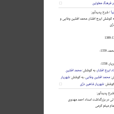
ر فرهنگ معلولین
یا
/ شرح پدیدآور:
به کوشش ایرج افشار، محمد افشین وفایی و
ژی
 1359-
 1358-
د ایرج افشار
، به کوشش:
محمد افشین
ش:
محمد افشین وفایی
، به کوشش:
شهریار
 کوشش:
شهریار شاهین دژی
شرح پدیدآور:
اتی در بزرگداشت استاد احمد مهدوی
تمام میثم کرمی