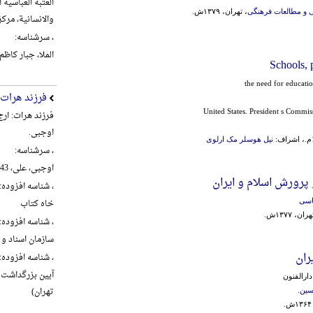
العتبة العباسیة
 و مطالعات فرهنگی
، تهران، ۱۳۷۹ش.
والانسانیة، مرکز تراث ال
، سرشناسه:
الملا، جبار کاظم شنب
Schools,
the need for educatio
فرزند هرات
United States. President s Commi
فرزند هرات: ار
اوجبی.
نیل هوسلر مک ارلوی
، سرشناسه:
اوجبی، علی، 1343-، گردآورنده
پرورش اسلام و ایران
، شناسه افزوده:
خاه کتاب
اسی
 ۱۳۷۷ش.
، شناسه افزوده:
سازمان اسناد و 
ران
، شناسه افزوده:
دارالفنون
تهران)
سین.