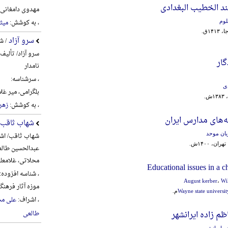
عند الخطیب البغدادی
مهدوی دامغانی، احم
، به کوشش:
میث
لوم
۱۴۱۳ق.
سرو آزاد
/ ش
سرو آزاد/ تألیف
گار
نامدار
، سرشناسه:
ی
بلگرامی، میر غلام‌علی، 6
.
، به کوشش:
زهره
‌های مدارس ایران
شهاب ثاقب
یان موحد
شهاب ثاقب/ اشر
ان، ۱۴۰۰ش.
عبدالحسین طالع
محلاتی، غلامعل
Educational issues in a c
، شناسه افزوده:
August kerber
،
Wi
موزه آثار فره
Wayne state universit
، اشراف:
علی مح
ظم زاده ایرانشهر
طالعی
ه ایرانشهر