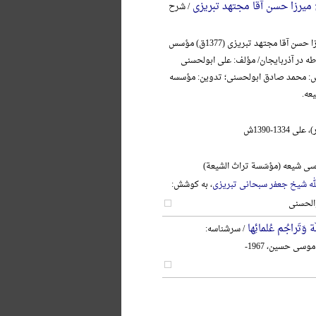
ج میرزا حسن آقا مجتهد تبریزی
/ شرح
آیةالله حاج میرزا حسن آقا مجتهد تبریزی (1377ق) مؤسس
در آذربایجان/ مؤلف: علی ابولحسنی
ش: محمد صادق ابولحسنی؛ تدوین: مؤسسه
عه.
1334-1390ش
ی شیعه (مؤسّسة تراث الشیعة)
لله شیخ جعفر سبحانی تبریزی
، به کوشش:
الحسنی
 وَتَراجُم عُلمائِها
/ سرشناسه:
وسی حسین، 1967-