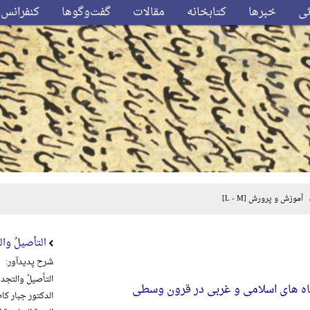
ئی
خبرها
کتابخانه
مقالات
گفت‌وگوها
کنفرانس‌
آموزش و پرورش
[L - M]
التأصیلُ والت
شرح پدیدآور:
التأصیلُ والتجدیدُ
ه های اسلامی و غربی در قرون وسطی
الدکتور جبار کاظم