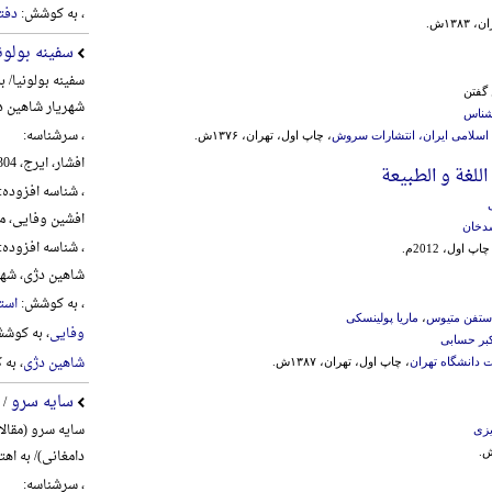
، به کوشش:
دفت
۱۳۸ش.
سفینه بولون
سفینه بولونیا/ 
گفتن
شهریار شاهین د
شناس
، سرشناسه:
اسلامی ایران، انتشارات سروش
، چاپ اول، تهران، ۱۳۷۶ش.
افشار، ایرج، 1304-1389
 اللغة و الطبیعة
، شناسه افزوده:
افشین وفایی، محمد،
دخان
، شناسه افزوده:
چاپ اول، 2012م.
شاهین دژی، شهریار،
، به کوشش:
استا
ستفن متیوس
،
ماریا پولینسکی
وفایی
، به کوش
کبر حسابی
شاهین دژی
، به
ت دانشگاه تهران
، چاپ اول، تهران، ۱۳۸۷ش.
سایه سرو
/ 
سایه سرو (مقال
یزی
دامغانی)/ به اه
، سرشناسه: