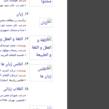
مترجم:
هوشنگ نایبی
•
نشر نی
، چاپ دوم، تهران، ۳
۱۲.
زبان
درآمدی بر مطالعه سخن 
مترجم:
علی محمد حق 
•
صدا و سیمای جمهوری 
۱۳.
اللغة و العقل و
نویسنده:
نعوم جومسکی
مترجم:
رمضان مهلهل س
•
عاصمة الثقافة العربیة
، 
۱۴.
اطلس زبان ها
نویسنده:
برنارد کمری
،
ا
مترجم:
ارسلان گلفام
،
ا
• اطلس زبان‌ها،
انتشارا
۱۵.
انقلاب زبانی
مترجم:
شهرام نقش تبر
•
ققنوس
، تهران، ۱۳۸۵ش.