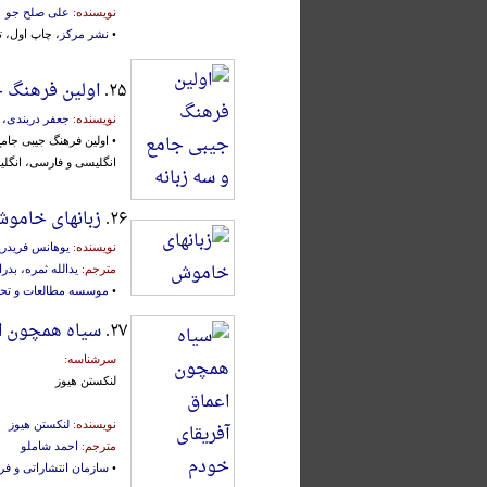
نویسنده:
علی صلح جو
•
نشر مرکز
، چاپ اول، تهران
۲۵.
اولین فرهنگ ج
نویسنده:
جعفر دربندی
،
• اولین فرهنگ جیبی جامع
انگلیسی و فارسی، انگلی
۲۶.
زبانهای خامو
نویسنده:
یوهانس فریدر
مترجم:
یدالله ثمره
،
بدرا
•
موسسه مطالعات و تحق
۲۷.
سیاه همچون ا
سرشناسه:
لنکستن هیوز
نویسنده:
لنکستن هیوز
مترجم:
احمد شاملو
•
سازمان انتشاراتی و فره