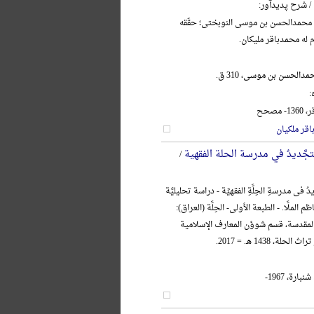
/ شرح پدیدآور:
 محمدالحسن بن موسی النوبختی؛ حقّقه
م له محمدباقر ملیکان.
دالحسن بن موسی، 310 ق.
:
مصحح
قر ملکیان
تجَّدیدُ في مدرسة الحلة الفقهیة
/
 فی مدرسةِ الحِلَّةِ الفقهیِّة - دراسة تحلیلیَّة
ظم الملَّا. - الطبعة الأولی- الحِلَّة (العراق):
 المقدسة، قسم شوؤن المعارف الإسلامیة
لة، 1438 هـ. = 2017.
ارة، 1967-