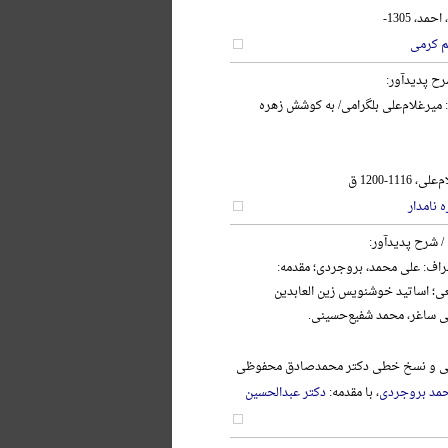
د، 1305-
م کرمی
رح پدیدآور:
: میرغلام‌علی بلگرامی/ به کوشش زهره
111-1200 ق
 نامدار
/ شرح پدیدآور:
اف: علی محمد، بروجردی؛ مقدمه:
ی؛ اساتید خوشنویس زین العابدین
ی ساغر، محمد شفیع‌حسینی.
نگی و نسخ خطی دکتر محمدصادق محفوظی
مد بروجردی
، با مقدمه:
دکتر عبدالحسین