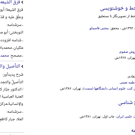
فرق الشیعه
خط و خوشنویسی
قرق الشیعة/ أبو
وعلّق علیه و قدّ
ط از تصویرنگار تا نستعلیق
، سرشناسه:
قق:
مجتبی قاسملو
النوبختی؛ أبو محم
، شناسه افزودده
ملکیان، محمدباقر، 1360- 
وش صفوی
، مصحح:
محمدبا
، ۱۳۶۷ش.
التأصیل وال
شرح پدیدآور:
تقادی
التأصیلُ والتجدیدُ
طمه نعمتی
/ الدکتور جبَّار کا
 کتب‌ علوم‌ انسانی‌ دانشگاهها (سمت‌)
، تهران، ۱۳۸۶ش.
العتبة العباسیة
 شناسی
والإنسانیة،‌مرکز تراث الح
، سرشناسه:
 علمی ایران
، چاپ اول، تهران، ۱۳۸۱ش.
الملا، جبار کاظم شنب
ه