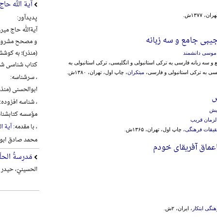
آیة الله حا
، ۱۳۷۷ش.
پدیدآور:
یبی جامع و سه زبانه
و مصحح مشروطه 
(منذر)؛ به کوش
موسی دانشمند
کتاب شناسی شی
 و سه زبانه فارسی به ترکی استانبولی و انگلیسی، ترکی استانبولی به
سی به ترکی استانبولی و فارسی،
مبتکران
، چاپ اول، تهران، ۱۳۸۰ش.
، سرشناسه:
ابوالحسنی (منذر)، علی 
ش
، شناسه افزوده:
یش
مؤسسه کتابشناس
لزمان قریب
، با مقدمه:
آیة ا
یقات فرهنگی
، چاپ اول، تهران، ۱۳۶۵ش.
محمد صادق ابو
عماق آفریقای خودم
مَدرسةُ الحلّة
الحسینيّ، حیدر م
نگی ابتکار
، ایران، ۲ش.