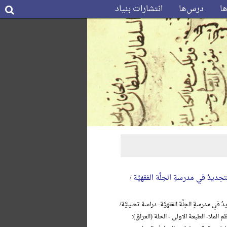
ها
درس‌ها
انتشارات بنیاد
جدیدُ في مدرسةِ الحِلَّة الفقهیَّة
/
 في مدرسةِ الحِلَّة الفقهیَّة- دراسة تحلیلیَّة/
 الملا- الطبعة الاولی.- الحلة (العراق):