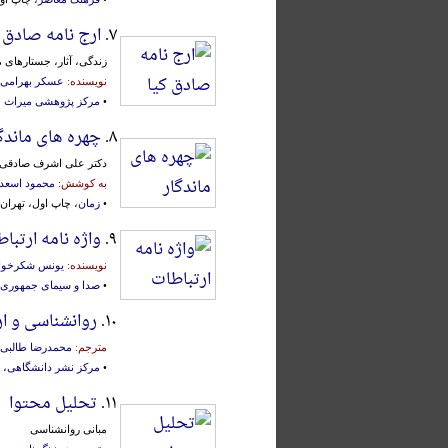
۷.
ارج نامه صادق 
زندگی، آثار، جستارهای 
نویسنده:
عسکر بهرامی
•
مرکز پژوهشی میراث 
۸.
چهره های ماندگ
دکتر علی اشرف صادقی
به کوشش:
محمود اسعد
•
زمان
، چاپ اول، تهران، ۱۳۸۲ش
۹.
واژه نامه ارتبا
نویسنده:
یونس شکرخوا
•
صدا و سیمای جمهوری 
۱۰.
روانشناسی و ار
مترجم:
محمدرضا طالبی ن
•
مرکز نشر دانشگاهی
، چ
۱۱.
تحلیل محتوا
مبانی روانشناسی