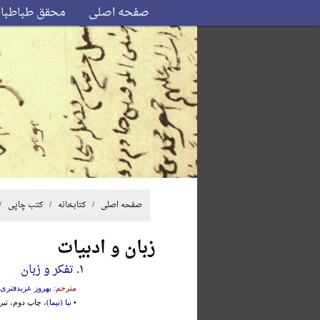
صفحه اصلی
محقق طباطبا
صفحه اصلی
/ کتابخانه /
کتب چاپی
/
زبان و ادبیات
۱.
تفکر و زبان
مترجم:
بهروز عزبدفتری
•
نیا (نیما)
، چاپ دوم، تبریز، ۱۳۷۰ش.، وی