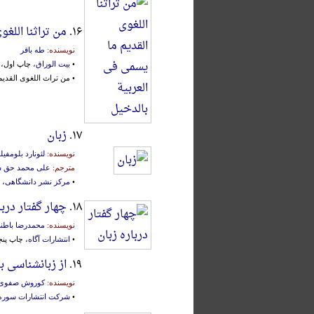
۱۶.
من تراثنا اللغو
نویسنده:
طه باقر
•
بیت الوراق
، چاپ اول، بغدا
• من تراث اللغوی القدی
۱۷.
زبان
نویسنده:
لئونارد بلومفیل
مترجم:
علی محمد حق 
•
مرکز نشر دانشگاهی
، 
۱۸.
چهار گفتار دربا
نویسنده:
محمدرضا باطن
•
انتشارات آگاه
، چاپ پنجم، 
۱۹.
از زبانشناسی ب
نویسنده:
کوروش صفوی
•
شرکت انتشارات سوره