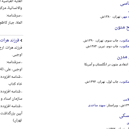
العتبة العباسیة
اسی
والانسانیة، مرکز تراث ال
، سرشناسه:
 مهر
، تهران، ۱۳۸۰ش.
الملا، جبار کاظم شنب
ح متون
فرزند هرات
مکتوب
، چاپ سوم، تهران، ۱۳۹۰ش.
مکتوب
، چاپ دوم، تبریز، ۱۳۸۴ش.
فرزند هرات: ار
اوجبی.
 مدرن
، سرشناسه:
نتقادی متون در انگلستان و آمریکا
اوجبی، علی، 1343-، گردآورنده
، شناسه افزوده:
مکتوب
، چاپ اول، تهران، ۱۳۹۴ش.
خاه کتاب
، شناسه افزوده:
سازمان اسناد و 
امی
، شناسه افزوده:
سهند ساعدی
مسکی
تهران)
ی
تهران، ۱۳۷۲ش.