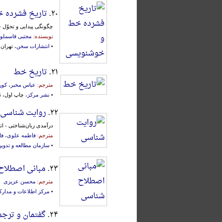
۲۰.
تاریخ فشرده 
چگونگی پیدایی و تحوّل خ
نویسنده:
مجتبی قاسملو
•
انتشارات سخن
، تهران، ۱۳۹۲ش.، مح
۲۱.
تاریخ خط
مترجم:
عباس مخبر
،
کور
•
نشر مرکز
، چاپ اول، تهران
۲۲.
روایت شناسی
درآمدی زبان‌شناختی - ان
مترجم:
فاطمه علوی
،
فا
•
سازمان مطالعه و تدوین‌
۲۳.
مبانی اصطلاح
مترجم:
محسن عزیزی
•
مرکز اطلاعات و مدارک
۲۴.
گفتمان و ترجم