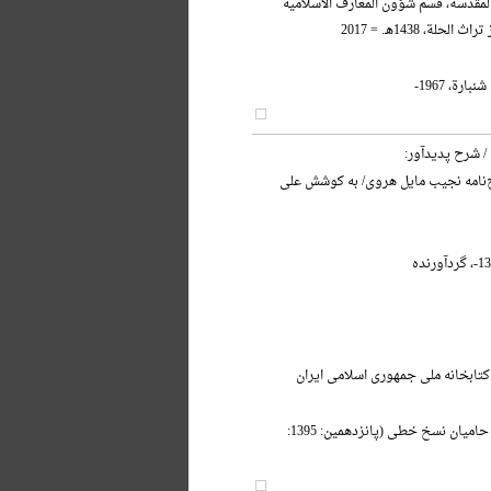
 المقدسة، قسم شؤون المعارف الاسلامیه
حلة، 1438هـ. = 2017
ارة، 1967-
/ شرح پدیدآور:
ج‌نامه نجیب مایل هروی/ به کوشش علی
کتابخانه ملی جمهوری اسلامی ایران
آیین بزرگداشت حامیان نسخ خطی (پانزدهمین: 1395: