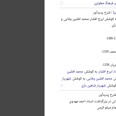
ر فرهنگ معلولین
یا
/ شرح پدیدآور:
به کوشش ایرج افشار، محمد افشین وفایی و
ژی
 1359-
 1358-
د ایرج افشار
، به کوشش:
محمد افشین
ش:
محمد افشین وفایی
، به کوشش:
شهریار
 کوشش:
شهریار شاهین دژی
شرح پدیدآور:
اتی در بزرگداشت استاد احمد مهدوی
تمام میثم کرمی