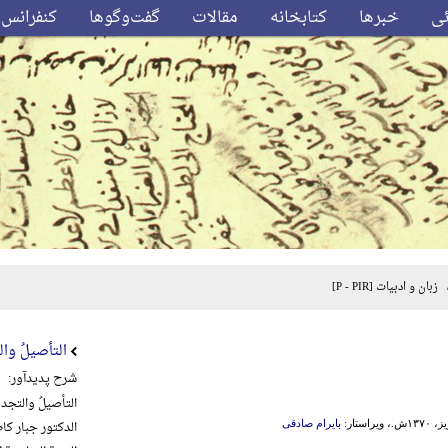
ئی
خبرها
کتابخانه
مقالات
گفت‌وگوها
کنفرانس‌
زبان و ادبیات
[P - PIR]
التأصیلُ والت
شرح پدیدآور:
التأصیلُ والتجدیدُ
الدکتور جبار کاظم
راستار:
بایرام صادقی