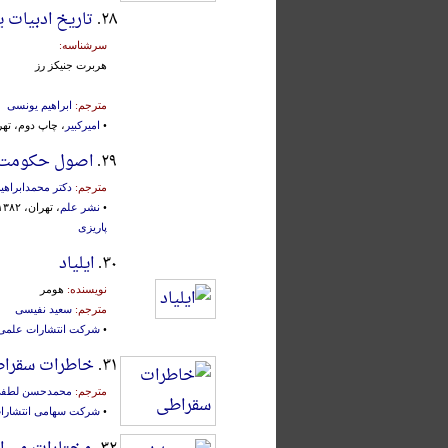
۲۸.
تاریخ ادبیات ی
سرشناسه:
هربرت جنیکز رز
مترجم:
ابراهیم یونسی
•
امیرکبیر
، چاپ دوم، تهران، ۲
۲۹.
اصول حکومت 
مترجم:
دکتر محمدابراهیم
•
نشر علم
، تهران، ۱۳۸۲ش.، با مقدمه:
پاریزی
۳۰.
ایلیاد
نویسنده:
هومر
مترجم:
سعید نفیسی
•
شرکت انتشارات علمی 
۳۱.
خاطرات سقرا
مترجم:
محمدحسن لطف
•
شرکت سهامی انتشارا