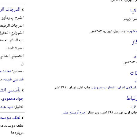
الدرجات الر
کیا
/ شرح پدیدآور:
متن پژوهی
الدرجات الرفیعة
مکتوب
، چاپ اول، تهران، ۱۳۸۷ش.
الشیرازي؛ تحقیق
عبدالستّار الحس
ار
، سرشناسه:
ی
ق.
.
، محقق:
محمد ج
طات
شناسی شیعه
، ب
ه
اسلامی ایران، انتشارات سروش
، چاپ اول، تهران، ۱۳۸۱ش.
تأسیس الشیع
تباط
جواد محمودی
، 
تعلیق:
سید عبد 
ژاد
اپ اول، تهران، ۱۳۶۸ش.، ویراستار:
جرج آرمیتیج‌ میلر
لطف دوست
لطف دوست: مجم
درباره‌ها