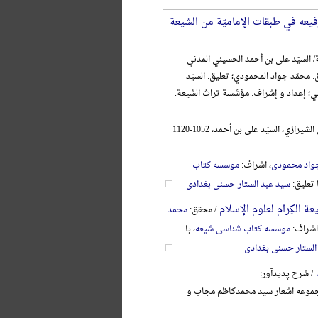
فیعه في طبقات الإمامیّة من الشیعة
/ السیّد علی بن أحمد الحسیني المدني
: محمّد جواد المحمودي؛ تعلیق: السیّد
ني؛ إعداد و إشراف: مؤسَّسة تراث الشیعة.
الحسیني المدني الشیرازي، السیّد علی بن أحمد، 1052-1120
واد محمودی
، اشراف:
موسسه کتاب
ا تعلیق:
سید عبد الستار حسنی بغدادی
ة الکِرام لعلوم الإسلام
/ محقق:
محمد
اشراف:
موسسه کتاب شناسی شیعه
، با
الستار حسنی بغدادی
/ شرح پدیدآور:
وعه اشعار سید محمدکاظم مجاب و