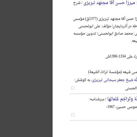
ج میرزا حسن آقا مجتهد تبریزی
/ شرح
آیةالله حاج میرزا حسن آقا مجتهد تبریزی (1377ق) مؤسس
در آذربایجان/ مؤلف: علی ابولحسنی
ش: محمد صادق ابولحسنی؛ تدوین: مؤسسه
عه.
1334-1390ش
ی شیعه (مؤسّسة تراث الشیعة)
لله شیخ جعفر سبحانی تبریزی
، به کوشش:
الحسنی
 وَتَراجُم عُلمائِها
/ سرشناسه:
وسی حسین، 1967-