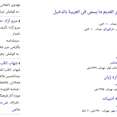
مهدوی دامغانی، احم
ی القدیم ما یسمی فی العربیة بالدخیل
، به کوشش:
میث
سرو آزاد
/ ش
د، ۲۰۱۰ش.
سرو آزاد/ تألیف
م،
دارالوراق
، بغداد، ۲۰۱۰ش.
نامدار
، سرشناسه:
بلگرامی، میر غلام‌علی، 6
، به کوشش:
زهره
د
شهاب ثاقب
شناس
چاپ اول، تهران، ۱۳۷۹ش.
شهاب ثاقب/ اشر
عبدالحسین طالع
ره زبان
محلاتی، غلامعل
ی
، شناسه افزوده:
تهران، ۱۳۸۵ش.
موزه آثار فره
ه ادبیات
، اشراف:
علی مح
طالعی
 مهر
، تهران، ۱۳۸۰ش.، 3 جلد