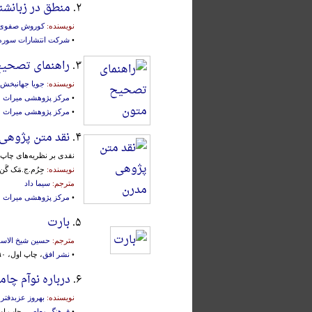
۲.
منطق در زبانشن
نویسنده:
کوروش صفوی
•
شرکت انتشارات سوره
۳.
راهنمای تصحی
نویسنده:
جویا جهانبخش
•
مرکز پژوهشی میراث 
•
مرکز پژوهشی میراث 
۴.
نقد متن پژوهی
نقدی بر نظریه‌های چاپ ا
نویسنده:
جِرُم.ج.مَک گَن
مترجم:
سیما داد
•
مرکز پژوهشی میراث 
۵.
بارت
مترجم:
حسین شیخ الاسل
•
نشر افق
، چاپ اول، ۱۳۹۰ش.، ویراستار:
۶.
درباره نوآم چا
نویسنده:
بهروز عزبدفتر
•
فرهنگ معاصر
، چاپ اول، 