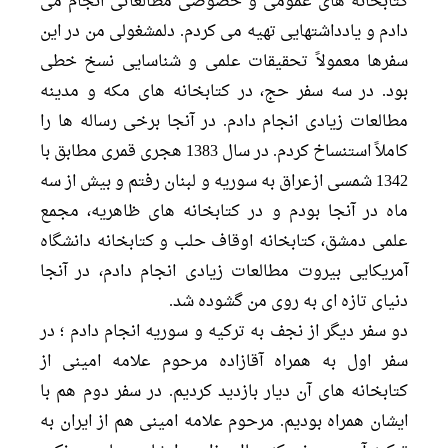
کتابخانه هاى عمومى و خصوصى مطالعاتى انجام مى
دادم و یادداشتهایى تهیه مى کردم. دلمشغولى من در این
سفرها معمولاً تحقیقات علمى و شناسایى نسخ خطى
بود. در سه سفر حج، در کتابخانه هاى مکه و مدینه
مطالعات زیادى انجام دادم. در آنجا برخى رساله ها را
کاملاً استنساخ کردم. در سال 1383 هجرى قمرى مطابق با
1342 شمسى ازعراق به سوریه و لبنان رفتم و بیش از سه
ماه در آنجا بودم و در کتابخانه هاى ظاهریه، مجمع
علمى دمشق، کتابخانه اوقاف حلب و کتابخانه دانشگاه
آمریکایى بیروت مطالعات زیادى انجام دادم، در آنجا
دنیاى تازه اى به روى من گشوده شد.
دو سفر دیگر از نجف به ترکیه و سوریه انجام دادم ؛ در
سفر اول به همراه آقازاده مرحوم علامه امینى از
کتابخانه هاى آن دیار بازدید کردیم. در سفر دوم هم با
ایشان همراه بودیم. مرحوم علامه امینى هم از ایران به