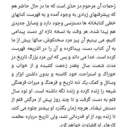
زحمات آن مرحوم در حدّى است که ما در حال حاضر هم
که پیشرفتهاى زیادى به وجود آمده و به فهرست کتابهاى
خطى کتابخانه ها دسترسى وجود دارد و وسایل جدیدى
هم پیدا شده، هر وقت به نسخه تازه اى دست پیدامى
کنیم، مى بینیم آن پیر مرد سختکوش، سالها پیش از ما
به آن کتاب دست پیداکرده و آن را در الذریعه فهرست
کرده است. خدا مى داند و بس که این مرد بزرگ تاریخ در
مدت شصت سال چقدر زحمت کشیده و از خواب و
خوراک و استراحت خود کاسته و بدون داشتن ابزار و
وسائل و کمک، یک تنه تاریخ و فرهنگ و میراث فرهنگى
شیعه را زنده کرده و زنده نگه داشته است. او نود سال
قلم به دست گرفت و تا چند روز پیش از مرگش قلم از
دستش نیفتاد. هرچه زمان بگذرد او بیشتر جلوه مى کند،
تا زنده بود از او قدردانى نشد، ولى تاریخ درباره عظمت
کارهاى او قضاوت خواهد کرد.