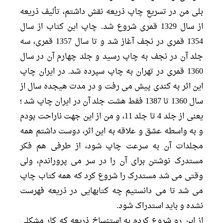
بلى من در تسریع چاپ ذریعه نقش داشتم، تألیف ذریعه
از سال 1329 قمرى شروع شد. چاپ این کتاب از سال
1354 قمرى در نجف آغاز شد و تا سال 1357 قمرى، سه
جلد آن در نجف به چاپ رسید و جلد چهارم آن در سال
1360 قمرى در تهران به چاپ سپرده شد. در ایران چاپ
این اثر به کندى پیش مى رفت و در مدت هیجده سال از
سال 1360 تا 1387 فقط هشت جلد آن در ایران چاپ شد ؛
یعنى از جلد 4 تا جلد 11، و من از این جهت ناراحت بودم
و به واسطه عشق و علاقه به این اثر، دوست داشتم همه
مجلدات آن به سرعت چاپ شود، از طرفى هم فکر
مستدرک نوشتن براى آن را در سر مى پروراندم، ولى
وقتى مى شد مستدرک را شروع کرد که همه کتاب چاپ
مى شد تا مى دانستیم چه کتابهایى در ذریعه فهرست
نشده و باید استدراک شود.
از این رو شروع کردم به استنساخ ذریعه که کار مشکلى