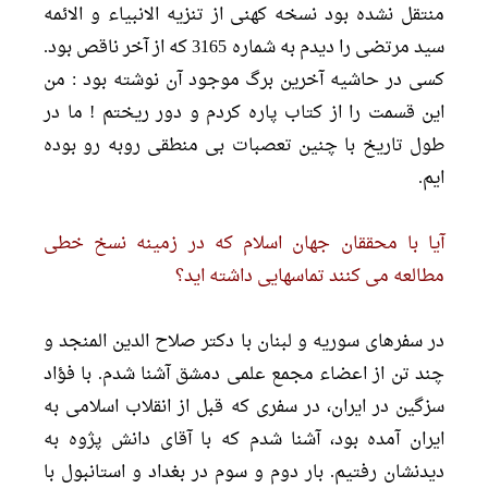
منتقل نشده بود نسخه کهنى از تنزیه الانبیاء و الائمه
سید مرتضى را دیدم به شماره 3165 که از آخر ناقص بود.
کسى در حاشیه آخرین برگ موجود آن نوشته بود : من
این قسمت را از کتاب پاره کردم و دور ریختم ! ما در
طول تاریخ با چنین تعصبات بى منطقى روبه رو بوده
ایم.
آیا با محققان جهان اسلام که در زمینه نسخ خطى
مطالعه مى کنند تماسهایى داشته اید؟
در سفرهاى سوریه و لبنان با دکتر صلاح الدین المنجد و
چند تن از اعضاء مجمع علمى دمشق آشنا شدم. با فؤاد
سزگین در ایران، در سفرى که قبل از انقلاب اسلامى به
ایران آمده بود، آشنا شدم که با آقاى دانش پژوه به
دیدنشان رفتیم. بار دوم و سوم در بغداد و استانبول با