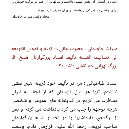
استاد در انتشار آن نقش مهمى داشتند و سالهایى از عمر پر برکت خویش را
براى نوشتن مستدرکى ارزشمند براى آن صرف کرده بودند.
مجله وقف، میراث جاویدان
میراث جاویدان : حضرت عالى در تهیه و تدوین الذریعه
الى تصانیف الشیعه تألیف استاد بزرگوارتان شیخ آقا
بزرگ تهرانى چه نقشى داشتید؟
استاد طباطبائى : من در تألیف خود ذریعه هیچ نقشى
نداشتم، تنها هر سال تابستان که از نجف به ایران
مسافرت مى کردم، در کتابخانه هاى عمومى و شخصى
هرچه توجهم را جلب مى کرد یادداشت مى کردم و پس
از برگشتن، یادداشتها را در اختیار شیخ بزرگوارمان
صاحب ذریعه، رحمة الله علیه، قرارمى دادم. وسعت