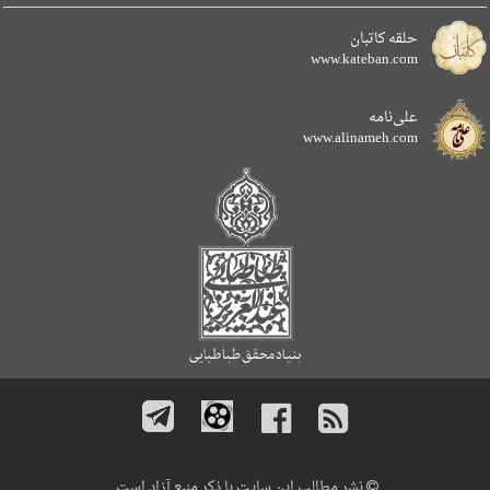
حلقه کاتبان
www.kateban.com
علی‌نامه
www.alinameh.com
نشر مطالب این سایت با ذکر منبع آزاد است.