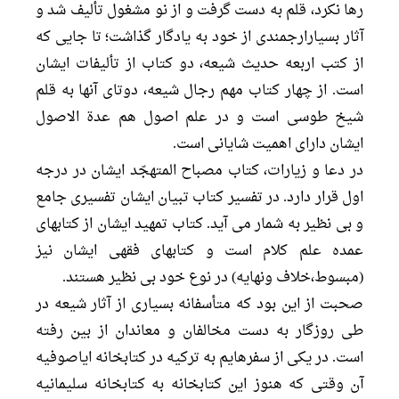
رها نکرد، قلم به دست گرفت و از نو مشغول تألیف شد و
آثار بسیارارجمندى از خود به یادگار گذاشت؛ تا جایى که
از کتب اربعه حدیث شیعه، دو کتاب از تألیفات ایشان
است. از چهار کتاب مهم رجال شیعه، دوتاى آنها به قلم
شیخ طوسى است و در علم اصول هم عدة الاصول
ایشان داراى اهمیت شایانى است.
در دعا و زیارات، کتاب مصباح المتهجّد ایشان در درجه
اول قرار دارد. در تفسیر کتاب تبیان ایشان تفسیرى جامع
و بى نظیر به شمار مى آید. کتاب تمهید ایشان از کتابهاى
عمده علم کلام است و کتابهاى فقهى ایشان نیز
(مبسوط،خلاف ونهایه) در نوع خود بى نظیر هستند.
صحبت از این بود که متأسفانه بسیارى از آثار شیعه در
طى روزگار به دست مخالفان و معاندان از بین رفته
است. در یکى از سفرهایم به ترکیه در کتابخانه ایاصوفیه
آن وقتى که هنوز این کتابخانه به کتابخانه سلیمانیه