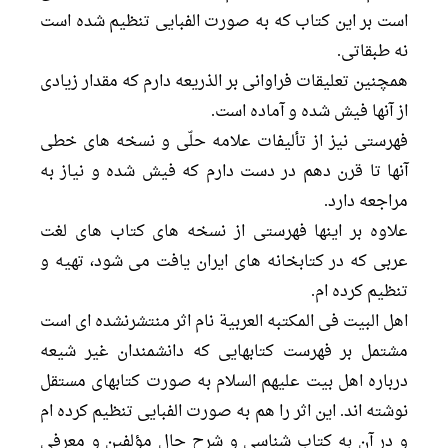
است بر این کتاب که به صورت الفبایى تنظیم شده است
نه طبقاتى.
همچنین تعلیقات فراوانى بر الذریعه دارم که مقدار زیادى
از آنها فیش شده و آماده است.
فهرستى نیز از تألیفات علامه حلّى و نسخه هاى خطى
آنها تا قرن دهم در دست دارم که فیش شده و نیاز به
مراجعه دارد.
علاوه بر اینها فهرستى از نسخه هاى کتاب هاى لغت
عربى که در کتابخانه هاى ایران یافت مى شود، تهیه و
تنظیم کرده ام.
اهل البیت فی المکتبه العربیة نام اثر منتشرنشده اى است
مشتمل بر فهرست کتابهایى که دانشمندان غیر شیعه
درباره اهل بیت علیهم السلام به صورت کتابهاى مستقل
نوشته اند. این اثر را هم به صورت الفبایى تنظیم کرده ام
و در آن به کتاب شناسى و شرح حال مؤلفین و معرفى