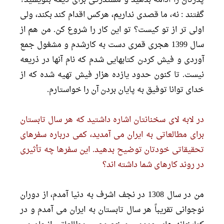
گفتند : نه، ما قصدى نداریم، هرکس اقدام کند بکند، ولى
اولى تر از تو کیست؟ تو این کار را شروع کن. من هم از
سال 1399 هجرى قمرى دست به کارشدم و مشغول جمع
آوردى و فیش کردن کتابهایى شدم که نام آنها در ذریعه
نیست. تا کنون حدود یازده هزار فیش تهیه شده که از
خداى توانا توفیق به پایان بردن آن را خواستارم.
در لابه لاى سخنانتان اشاره داشتید که هر سال تابستان
براى مطالعاتى به ایران مى آمدید، کمى درباره سفرهاى
تحقیقاتى خودتان توضیح بدهید. این سفرها چه تأثیرى
در روند کارهاى شما داشته اند؟
من در سال 1308 در نجف اشرف به دنیا آمدم، از دوران
نوجوانى تقریباً هر سال تابستان به ایران مى آمدم و در