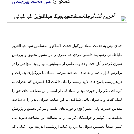
گفتگو از:
علی محمد بیرجندی
چندى پیش به خدمت استاد بزرگوار حجت الاسلام و المسلمین سید عبدالعزیز
طباطبائى رسیدیم؛ دانشى مردى که عمرى را در مسیر تحقیق و پژوهش
سپرى کرده و آثار دقت و ذکاوت علمى از سیمایش نمودار بود. سؤالاتى را در
برابرش قرار دادیم و تقاضاى مصاحبه نمودیم. ایشان با بزرگوارى پذیرفت و
در هر زمینه پاسخ هاى لازم و مفید را بیان داشت امّا افسوس که مقدرات به
گونه اى دیگر رقم خورده بود و استاد قبل از انتشار این مصاحبه نداى حق را
لبیک گفت و به سراى باقى شتافت. ما این ضایعه جبران ناپذیر را به ساحت
مقدس حضرت ولى عصر (عج) و حوزه هاى علمیه و مراکز تحقیق و پژوهش
تسلیت مى گوئیم و خوانندگان گرامى را به مطالعه این مصاحبه دعوت مى
کنیم. طبعاً نخستین سؤال ما درباره کتاب ارزشمند الذریعه بود ؛ کتابى که