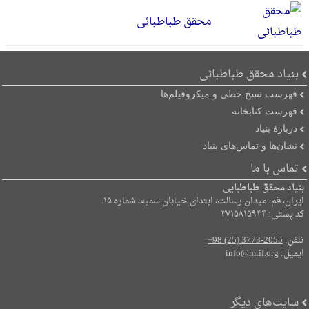
محقق طباطبائی
بنیاد محقق طباطبائی
فهرست نسخ خطی و میکروفیلم‌ها
فهرست کتابخانه
دربارۀ بنیاد
نشان‌ها و تماس‌های بنیاد
تماس با ما
بنیاد محقق طباطبایی
ایران، قم، میدان رسالت، ابتدای خیابان سمیه، شماره ۱۵.
کد پستی: ۳۷۱۵۸۱۵۹۳۴
تلفن:
+98 (25) 3773-2055
ایمیل:
info@mtif.org
سایت‌های دیگر