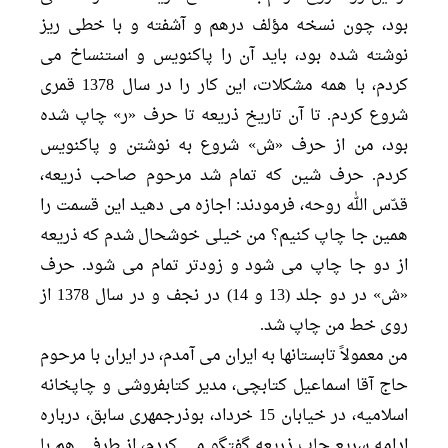
بود، چون نسخه مؤلف درهم و آشفته و با خطى ریز
نوشته شده بود، باید آن را پاکنویس و استنساخ مى
کردم، با همه مشکلات، این کار را در سال 1378 قمرى
شروع کردم. تا آن تاریخ ذریعه تا حرف «ر» چاپ شده
بود، من از حرف «ش» شروع به نوشتن و پاکنویس
کردم. حرف شین که تمام شد مرحوم صاحب ذریعه،
قدّس الله روحه، فرمودند: اجازه مى دهید این قسمت را
همین جا چاپ کنیم؟ من خیلى خوشحال شدم که ذریعه
از دو جا چاپ مى شود و زودتر تمام مى شود. حرف
«ش» در دو جلد (13 و 14) در نجف و در سال 1378 از
روى خط من چاپ شد.
من معمولاً تابستانها به ایران مى آمدم، در ایران با مرحوم
حاج آقا اسماعیل کتابچى، مدیر کتابفروشى و چاپخانه
اسلامیه، در خیابان 15 خرداد، بوذرجمهرى سابق، درباره
ادامه سریع چاپ ذریعه گفتگو مى کردم، از طرفى هم با