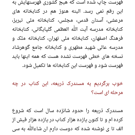
فهرست چاپ شده است که هیچ کشورى فهرستهایش به
این رقم نمى رسد. البته هنوز هم در کتابخانه هاى
مرعشى، آستان قدس، مجلس، کتابخانه ملى تبریز،
کتابخانه مدرسه آیت الله العظمى گلپایگانى، کتابخانه
فرهنگ اصفهان، کتابخانه ملى تهران، کتابخانه ملک و
مدرسه عالى شهید مطهرى و کتابخانه جامع گوهرشاد
نسخه هاى خطى فهرست نشده هست که همه اینها باید
فهرست شود و فهرست این کتابخانه ها تکمیل شود.
خوب برگردیم به مستدرک ذریعه، این کتاب در چه
مرحله اى است؟
مستدرک ذریعه را حدود شانزده سال است که شروع
کرده ام و تا کنون یازده هزار کتاب در یازده هزار فیش از
الف تا ى نوشته شده که دوست دارم ان شاءالله به سى