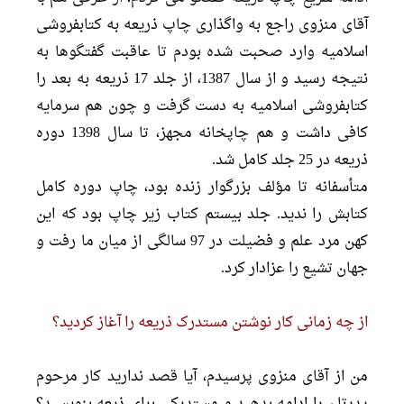
آقاى منزوى راجع به واگذارى چاپ ذریعه به کتابفروشى
اسلامیه وارد صحبت شده بودم تا عاقبت گفتگوها به
نتیجه رسید و از سال 1387، از جلد 17 ذریعه به بعد را
کتابفروشى اسلامیه به دست گرفت و چون هم سرمایه
کافى داشت و هم چاپخانه مجهز، تا سال 1398 دوره
ذریعه در 25 جلد کامل شد.
متأسفانه تا مؤلف بزرگوار زنده بود، چاپ دوره کامل
کتابش را ندید. جلد بیستم کتاب زیر چاپ بود که این
کهن مرد علم و فضیلت در 97 سالگى از میان ما رفت و
جهان تشیع را عزادار کرد.
از چه زمانى کار نوشتن مستدرک ذریعه را آغاز کردید؟
من از آقاى منزوى پرسیدم، آیا قصد ندارید کار مرحوم
پدرتان را ادامه بدهید و مستدرکى براى ذیعه بنویسید؟